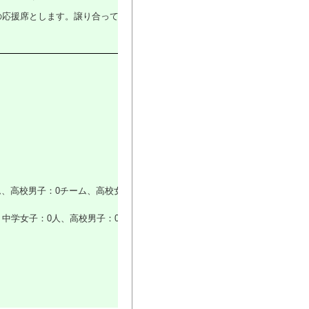
の応援席とします。譲り合って使用
ム、高校男子：0チーム、高校女
、中学女子：0人、高校男子：0人、