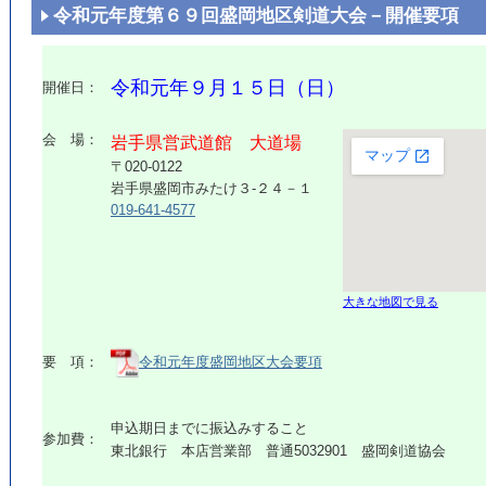
令和元年度第６９回盛岡地区剣道大会－開催要項
令和元年９月１５日（日）
開催日：
会 場：
岩手県営武道館 大道場
〒020-0122
岩手県盛岡市みたけ３-２４－１
019-641-4577
大きな地図で見る
要 項：
令和元年度盛岡地区大会要項
申込期日までに振込みすること
参加費：
東北銀行 本店営業部 普通5032901 盛岡剣道協会