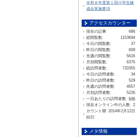
令和８年度第１回小学生錬
成会実施要項
アクセスカウンター
現在の記事:
686
総閲覧数:
1153694
今日の閲覧数:
37
昨日の閲覧数:
609
先週の閲覧数:
5616
月別閲覧数:
6375
総訪問者数:
720355
今日の訪問者数:
34
昨日の訪問者数:
529
先週の訪問者数:
4557
月別訪問者数:
5226
一日あたりの訪問者数:
646
現在オンライン中の人数:
2
カウント開
2014年2月12日
始日:
メタ情報