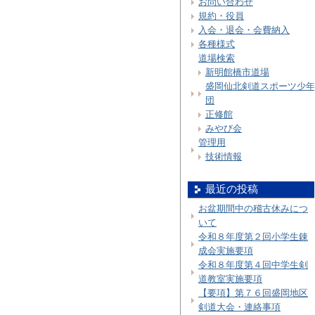
お問い合わせ
規約・役員
入会・退会・会費納入
各種様式
道場検索
新明館橋市道場
盛岡仙北剣道スポーツ少年
団
正修館
みやび会
管理用
技術情報
最近の投稿
お盆期間中の稽古休みにつ
いて
令和８年度第２回小学生錬
成会実施要項
令和８年度第４回中学生剣
道教室実施要項
【要項】第７６回盛岡地区
剣道大会・連絡事項