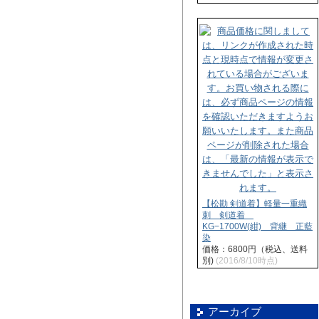
【松勘 剣道着】軽量一重織
刺 剣道着
KG−1700W(紺) 背継 正藍
染
価格：6800円（税込、送料
別)
(2016/8/10時点)
アーカイブ