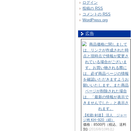
ログイン
投稿の
RSS
コメントの
RSS
WordPress.org
広告
【松勘 剣道】 活人 ジャー
ジ袴 KH−920（紺）
価格：8500円（税込、送料
別)
(2016/8/10時点)