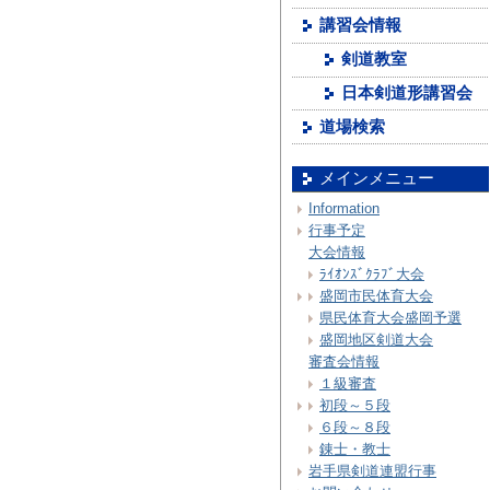
講習会情報
剣道教室
日本剣道形講習会
道場検索
メインメニュー
Information
行事予定
大会情報
ﾗｲｵﾝｽﾞｸﾗﾌﾞ大会
盛岡市民体育大会
県民体育大会盛岡予選
盛岡地区剣道大会
審査会情報
１級審査
初段～５段
６段～８段
錬士・教士
岩手県剣道連盟行事