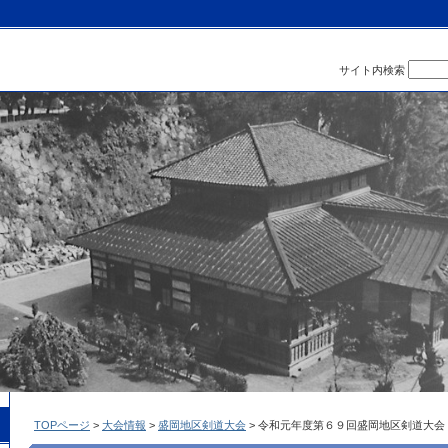
サイト内検索
TOPページ
>
大会情報
>
盛岡地区剣道大会
> 令和元年度第６９回盛岡地区剣道大会