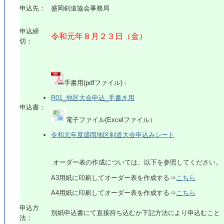
申込先：
盛岡剣道協会事務局
申込締
令和元年８月２３日（金）
切：
手書用(pdfファイル)：
R01_地区大会申込_手書き用
申込書：
電子ファイル(Excelファイル）
令和元年度盛岡地区剣道大会申込みシート
オーダー表の作成については、以下を参照してください。
A3用紙に印刷してオーダー表を作成する⇒
こちら
A4用紙に印刷してオーダー表を作成する⇒
こちら
申込方
別紙申込書にて直接持ち込むか下記方法により申込むこと
法：