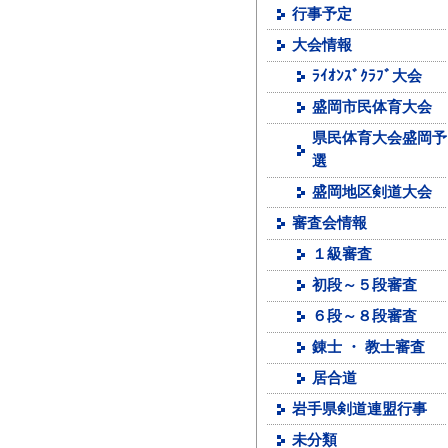
行事予定
大会情報
ﾗｲｵﾝｽﾞｸﾗﾌﾞ大会
盛岡市民体育大会
県民体育大会盛岡予
選
盛岡地区剣道大会
審査会情報
１級審査
初段～５段審査
６段～８段審査
錬士 ・ 教士審査
居合道
岩手県剣道連盟行事
未分類