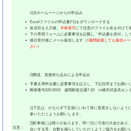
1)当ホームページからの申込み
Excelファイルの申込書(*1)をダウンロードする
各項目を入力後、
半角英字
にて任意のファイル名を付けて
下の専用フォームに必要事項を記載し「申込書を添付」し
後日受付後にメール返信します（
1週間経過しても返信メ
さい
）
2)郵送、直接持ち込みによる申込み
手書き用申込書に必要事項を記入し、下記住所までお願い
郵便番号020-0033 盛岡駅前北通7-10 ㈲橋市武道具セン
1)下足は、かならず下足袋にいれて床に直置きしないよう
参いただくようお願いします。
2)駐車場には限りがあります。同一日に弓道の大会があり
注意：
合いする等、台数を減らしていただくようご協力をお願い