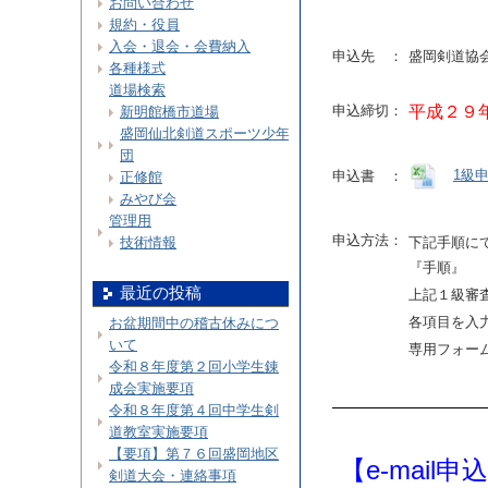
お問い合わせ
規約・役員
入会・退会・会費納入
申込先 ：
盛岡剣道協
各種様式
道場検索
申込締切：
平成２９
新明館橋市道場
盛岡仙北剣道スポーツ少年
団
1級
申込書 ：
正修館
みやび会
管理用
申込方法：
技術情報
下記手順に
『手順』
最近の投稿
上記１級審査
各項目を入
お盆期間中の稽古休みにつ
いて
専用フォー
令和８年度第２回小学生錬
成会実施要項
令和８年度第４回中学生剣
道教室実施要項
【要項】第７６回盛岡地区
【e-mail
剣道大会・連絡事項