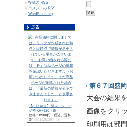
投稿の
RSS
コメントの
RSS
WordPress.org
広告
第６７回盛岡
大会の結果
【松勘 剣道】 活人 ジャー
画像をクリ
ジ袴 KH−920（紺）
価格：8500円（税込、送料
別)
(2016/8/10時点)
印刷用は部