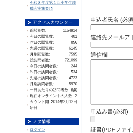
令和８年度第１回小学生錬
成会実施要項
申込者氏名 (必須
アクセスカウンター
総閲覧数:
1154914
連絡先メールアド
今日の閲覧数:
401
昨日の閲覧数:
856
先週の閲覧数:
6145
通信欄
月別閲覧数:
7595
総訪問者数:
721099
今日の訪問者数:
244
昨日の訪問者数:
534
先週の訪問者数:
4723
月別訪問者数:
5970
一日あたりの訪問者数:
640
現在オンライン中の人数:
2
カウント開
2014年2月12日
始日:
申込み書(必須)
メタ情報
証書(PDFファイ
ログイン