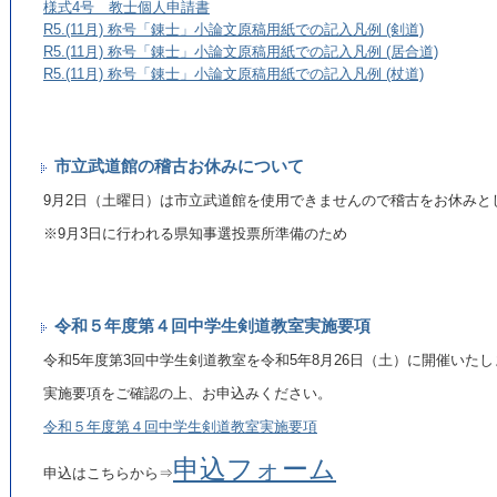
様式4号 教士個人申請書
R5.(11月) 称号「錬士」小論文原稿用紙での記入凡例 (剣道)
R5.(11月) 称号「錬士」小論文原稿用紙での記入凡例 (居合道)
R5.(11月) 称号「錬士」小論文原稿用紙での記入凡例 (杖道)
市立武道館の稽古お休みについて
9月2日（土曜日）は市立武道館を使用できませんので稽古をお休みと
※9月3日に行われる県知事選投票所準備
のため
令和５年度第４回中学生剣道教室実施要項
令和5年度第3回中学生剣道教室を令和5年8月26日（土）に開催いたし
実施要項をご確認の上、お申込みください。
令和５年度第４回中学生剣道教室実施要項
申込フォーム
申込はこちらから⇒