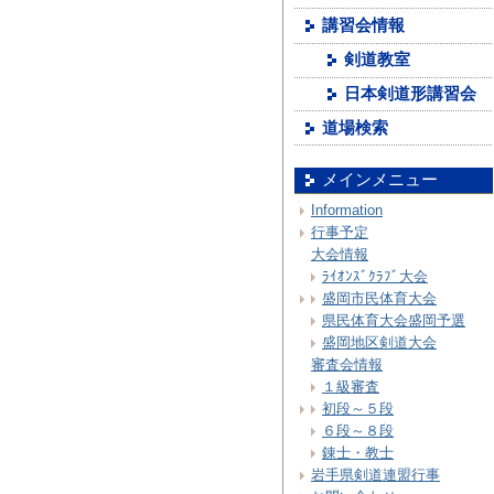
講習会情報
剣道教室
日本剣道形講習会
道場検索
メインメニュー
Information
行事予定
大会情報
ﾗｲｵﾝｽﾞｸﾗﾌﾞ大会
盛岡市民体育大会
県民体育大会盛岡予選
盛岡地区剣道大会
審査会情報
１級審査
初段～５段
６段～８段
錬士・教士
岩手県剣道連盟行事