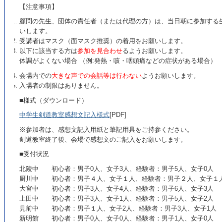
【注意事項】
顧問の先生、団体の責任者（または代理の方）は、当日朝に参加する
いします。
受講者はマスク（面マスク推奨）の着用をお願いします。
以下に該当する方は
参加を見合わせ
るようお願いします。
体調がよくない場合 （例:発熱・咳・咽頭痛などの症状がある場合）
会場内での
大きな声での会話等は行わない
ようお願いします。
入場者の制限はありません。
■様式（ダウンロード）
中学生剣道教室感想文記入様式
[PDF]
※参加者は、感想文記入用紙と筆記用具をご持参ください。
剣道教室終了後、会場で感想文のご記入をお願いします。
■受付状況
北陵中 初心者：男子0人、女子3人、経験者：男子5人、女子0人
厨川中 初心者：男子４人、女子１人、経験者：男子２人、女子１
大宮中 初心者：男子3人、女子4人、経験者：男子6人、女子3人
上田中 初心者：男子3人、女子1人、経験者：男子5人、女子2人
見前中 初心者：男子１人、女子2人、経験者：男子3人、女子1人
新明館 初心者：男子0人、女子0人、経験者：男子1人、女子0人