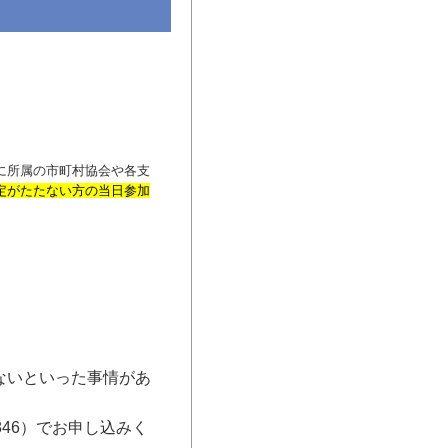
）
に所属の市町村協会や各支
定がたたない方の当日参加
ないといった事情があ
846）でお申し込みく