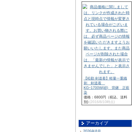
【松勘 剣道着】軽量一重織
刺 剣道着
KG−1700W(紺) 背継 正藍
染
価格：6800円（税込、送料
別)
(2016/8/10時点)
アーカイブ
2026年8月