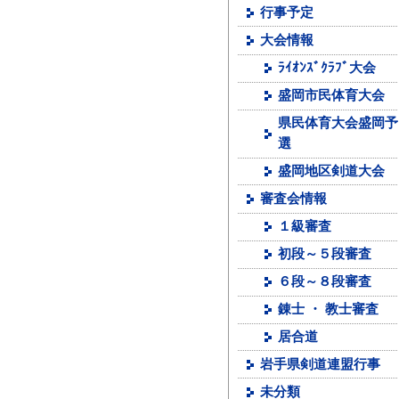
行事予定
大会情報
ﾗｲｵﾝｽﾞｸﾗﾌﾞ大会
盛岡市民体育大会
県民体育大会盛岡予
選
盛岡地区剣道大会
審査会情報
１級審査
初段～５段審査
６段～８段審査
錬士 ・ 教士審査
居合道
岩手県剣道連盟行事
未分類