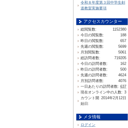
令和８年度第３回中学生剣
道教室実施要項
アクセスカウンター
総閲覧数:
1152380
今日の閲覧数:
188
昨日の閲覧数:
657
先週の閲覧数:
5699
月別閲覧数:
5061
総訪問者数:
719205
今日の訪問者数:
162
昨日の訪問者数:
500
先週の訪問者数:
4624
月別訪問者数:
4076
一日あたりの訪問者数:
637
現在オンライン中の人数:
3
カウント開
2014年2月12日
始日:
メタ情報
ログイン