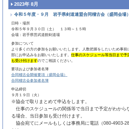
2023年 8月
令和５年度・９月 岩手県剣道連盟合同稽古会（盛岡会場
日時・場所
令和５年９月３０日（土） １３時～１５時
会場：岩手県営武道館剣道場
参加について
より多くの方の参加をお願いいたします。人数把握をしたいため事前
部にお申込みをお願いいたします。
仕事のスケジュール等当日まで予
も受け付けます
のでご相談ください。
要項および参加者名簿
合同稽古会開催要項（盛岡会場）
合同稽古会参加者名簿
申込締切
９月１９日（火）
※協会で取りまとめて申込をします。
仕事のスケジュールの関係等で当日まで予定がわから
る場合、当日参加も受け付けます。
協会宛てにメールもしくは事務局に電話（080-4903-2