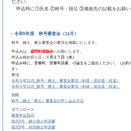
ださい。
申込時に①氏名 ②称号・段位 ③連絡先の記載をお願
令和5年度 称号審査会（11月）
称号 錬士、教士審査会の要項を掲載いたします。
申込みは、
盛岡剣道協会
へお願いします。
申込み締め切り日→９
月２７日（水）
申込み時に、受審料、受審申請書、小論文をご提出ください。（お釣
す）
要項
令和５年11月_称号「錬士」審査会要項（剣道・居合道・杖道）
令和５年11月_称号「教士」審査会要項（剣道・居合道・杖道）
別紙
称号（錬士・教士）審査会の申し込み方法
ダウンロード
審査申込様式
様式5号 錬士個人申請書
様式9号 特別錬士申請書