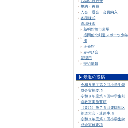
お問い合わせ
規約・役員
入会・退会・会費納入
各種様式
道場検索
新明館橋市道場
盛岡仙北剣道スポーツ少年
団
正修館
みやび会
管理用
技術情報
最近の投稿
令和８年度第２回小学生錬
成会実施要項
令和８年度第４回中学生剣
道教室実施要項
【要項】第７６回盛岡地区
剣道大会・連絡事項
令和８年度第１回小学生錬
成会実施要項