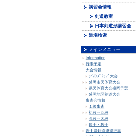
講習会情報
剣道教室
日本剣道形講習会
道場検索
メインメニュー
Information
行事予定
大会情報
ﾗｲｵﾝｽﾞｸﾗﾌﾞ大会
盛岡市民体育大会
県民体育大会盛岡予選
盛岡地区剣道大会
審査会情報
１級審査
初段～５段
６段～８段
錬士・教士
岩手県剣道連盟行事