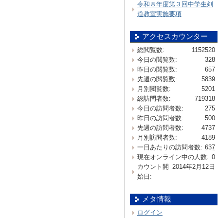
令和８年度第３回中学生剣
道教室実施要項
アクセスカウンター
総閲覧数:
1152520
今日の閲覧数:
328
昨日の閲覧数:
657
先週の閲覧数:
5839
月別閲覧数:
5201
総訪問者数:
719318
今日の訪問者数:
275
昨日の訪問者数:
500
先週の訪問者数:
4737
月別訪問者数:
4189
一日あたりの訪問者数:
637
現在オンライン中の人数:
0
カウント開
2014年2月12日
始日:
メタ情報
ログイン