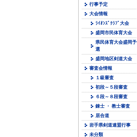
行事予定
大会情報
ﾗｲｵﾝｽﾞｸﾗﾌﾞ大会
盛岡市民体育大会
県民体育大会盛岡予
選
盛岡地区剣道大会
審査会情報
１級審査
初段～５段審査
６段～８段審査
錬士 ・ 教士審査
居合道
岩手県剣道連盟行事
未分類