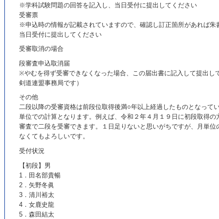
※学科試験問題の回答を記入し、当日受付に提出してください
受審票
※申込時の情報が記載されていますので、確認し訂正箇所があれば朱
当日受付に提出してください
受審取消の場合
段審査申込取消届
※やむを得ず受審できなくなった場合、この届出書に記入して提出し
剣道連盟事務局です）
その他
二段以降の受審資格は前段位取得後満○年以上経過したものとなってい
単位での計算となります。例えば、令和２年４月１９日に初段取得の
審査で二段を受審できます。１日足りないと思いがちですが、月単位
なくてもよろしいです。
受付状況
【初段】男
1．田名部貴暢
2．矢野冬眞
3．清川裕太
4．女鹿史龍
5．森田結太