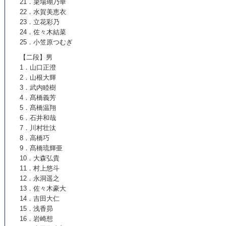
21．簗場瑚乃華
22．水賀美恵衣
23．立花彩乃
24．佐々木結菜
25．小笠原つむぎ
【二段】男
1．山口正澄
2．山根大輝
3．武内睦樹
4．髙橋義芳
5．髙橋温翔
6．石井和哉
7．川村壮汰
8．高橋巧
9．髙橋琉輝亜
10．大森弘貴
11．村上悠斗
12．永洞遥之
13．佐々木豪大
14．吉田大仁
15．浅香昴
16．岩崎想