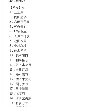
28．川﨑赳
【初段】女
1．三上凛
2．岡田藍璃
3．和田登美夏
4．朝倉優衣
5．印牧樹里
6．菅原つばき
7．祝田珠里
8．中村心柚
9．藤沢琴音
10．長澤陽向
11．柏﨑佑奈
12．佐々木穂果
13．吉田芹凪
14．松村雪花
15．佐々木愛莉
16．関リナコ
17．田中澪華
18．尾友詩
19．澤田梨央奈
20．竹鼻心音