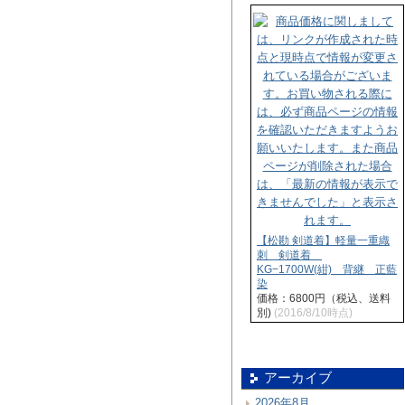
【松勘 剣道着】軽量一重織
刺 剣道着
KG−1700W(紺) 背継 正藍
染
価格：6800円（税込、送料
別)
(2016/8/10時点)
アーカイブ
2026年8月