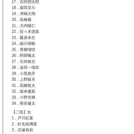
17．吉田朔太郎
18．柴田京斗
19．津嶋大翔
20．高橋麗
21．大内陽仁
22．佐々木啓真
23．藤原未生
24．細川侑馳
25．青柳瑠悟
26．阿部颯太
27．石井銀次
28．金田一瑠衣
29．小黒彪牙
30．上野維月
31．高橋龍太
32．坂本優真
33．小野寺輝
34．熊谷健太
【二段】女
1．戸川紅葉
2．針生純璃亜
3．石塚有莉