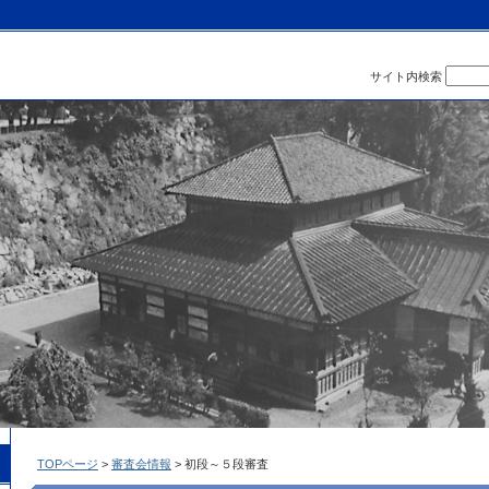
サイト内検索
TOPページ
>
審査会情報
> 初段～５段審査