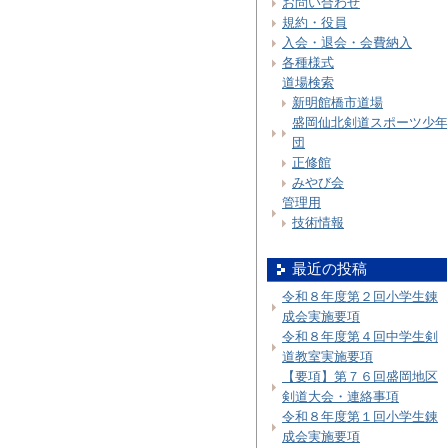
お問い合わせ
規約・役員
入会・退会・会費納入
各種様式
道場検索
新明館橋市道場
盛岡仙北剣道スポーツ少年
団
正修館
みやび会
管理用
技術情報
最近の投稿
令和８年度第２回小学生錬
成会実施要項
令和８年度第４回中学生剣
道教室実施要項
【要項】第７６回盛岡地区
剣道大会・連絡事項
令和８年度第１回小学生錬
成会実施要項