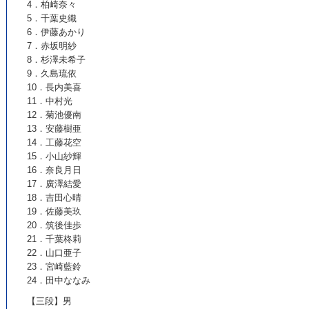
4．柏崎奈々
5．千葉史織
6．伊藤あかり
7．赤坂明紗
8．杉澤未希子
9．久島琉依
10．長内美喜
11．中村光
12．菊池優南
13．安藤樹亜
14．工藤花空
15．小山紗輝
16．奈良月日
17．廣澤結愛
18．吉田心晴
19．佐藤美玖
20．筑後佳歩
21．千葉柊莉
22．山口亜子
23．宮崎藍鈴
24．田中ななみ
【三段】男