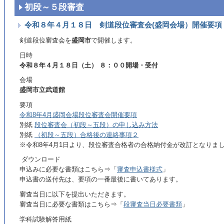
初段～５段審査
令和８年４月１８日 剣道段位審査会(盛岡会場）開催要項
剣道段位審査会を
盛岡市
で開催します。
日時
令和８年４月１８日（土） ８：００開場・受付
会場
盛岡市立武道館
要項
令和8年4月盛岡会場段位審査会開催要項
別紙
段位審査会（初段～五段）の申し込み方法
別紙
（初段～五段）合格後の連絡事項２
※令和8年4月1日より、
段位審査合格者の合格納付金が改訂となりま
ダウンロード
申込みに必要な書類はこちら⇒「
審査申込書様式
」
申込書の送付先は、要項の一番最後に書いてあります。
審査当日に以下を提出いただきます。
審査当日に必要な書類はこちら⇒「
段審査当日必要書類
」
学科試験解答用紙