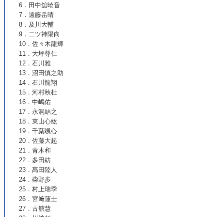
6．田中舘暁音
7．遠藤岳晴
8．及川大輔
9．二ツ神陽向
10．佐々木龍輝
11．大坪尊仁
12．石川雅
13．沼田慎之助
14．石川龍翔
15．河村秋杜
16．中嶋佑
17．永洞結之
18．東山心紘
19．千葉颯心
20．佐藤大起
21．青木和
22．多田紡
23．髙田陸人
24．柴野歩
25．村上瑞季
26．宮﨑蓮士
27．古舘慧