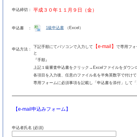
申込締切：
平成３０年１１月９日（金）
1級申込書
（Excel）
申込書 ：
【e-mail】
下記手順にてパソコンで入力して
で専用フォ
申込方法：
と
『手順』
上記１級審査申込書をクリック→Excelファイルをダウン
各項目を入力後、任意のファイル名を半角英数字で付けて
専用フォームに必須事項を記載し「申込書を添付」して「
【e-mail申込みフォーム】
申込者氏名 (必須)