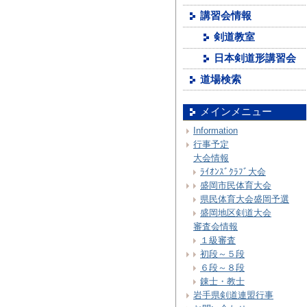
講習会情報
剣道教室
日本剣道形講習会
道場検索
メインメニュー
Information
行事予定
大会情報
ﾗｲｵﾝｽﾞｸﾗﾌﾞ大会
盛岡市民体育大会
県民体育大会盛岡予選
盛岡地区剣道大会
審査会情報
１級審査
初段～５段
６段～８段
錬士・教士
岩手県剣道連盟行事