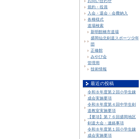
お問い合わせ
規約・役員
入会・退会・会費納入
各種様式
道場検索
新明館橋市道場
盛岡仙北剣道スポーツ少年
団
正修館
みやび会
管理用
技術情報
最近の投稿
令和８年度第２回小学生錬
成会実施要項
令和８年度第４回中学生剣
道教室実施要項
【要項】第７６回盛岡地区
剣道大会・連絡事項
令和８年度第１回小学生錬
成会実施要項