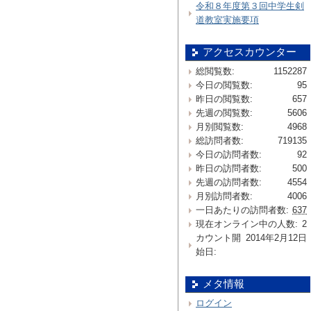
令和８年度第３回中学生剣
道教室実施要項
アクセスカウンター
総閲覧数:
1152287
今日の閲覧数:
95
昨日の閲覧数:
657
先週の閲覧数:
5606
月別閲覧数:
4968
総訪問者数:
719135
今日の訪問者数:
92
昨日の訪問者数:
500
先週の訪問者数:
4554
月別訪問者数:
4006
一日あたりの訪問者数:
637
現在オンライン中の人数:
2
カウント開
2014年2月12日
始日:
メタ情報
ログイン