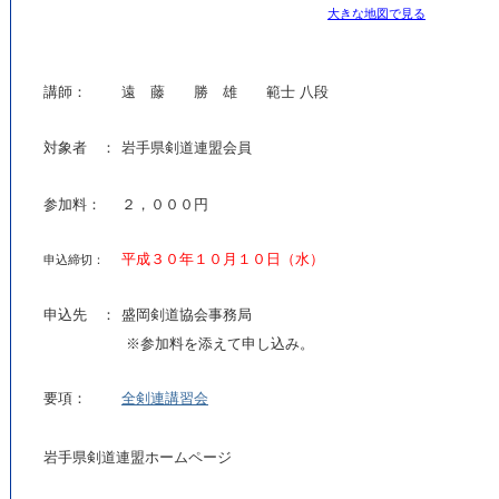
大きな地図で見る
講師：
遠 藤 勝 雄 範士 八段
対象者 ：
岩手県剣道連盟会員
参加料：
２，０００円
平成３０年１０月１０日（水）
申込締切：
申込先 ：
盛岡剣道協会事務局
※参加料を添えて申し込み。
要項：
全剣連講習会
岩手県剣道連盟ホームページ