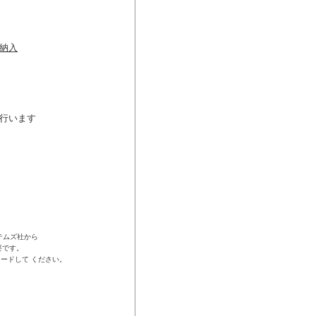
納入
行います
テムズ社から
要です。
ードして ください。