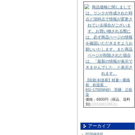
【松勘 剣道着】軽量一重織
刺 剣道着
KG−1700W(紺) 背継 正藍
染
価格：6800円（税込、送料
別)
(2016/8/10時点)
アーカイブ
2026年8月