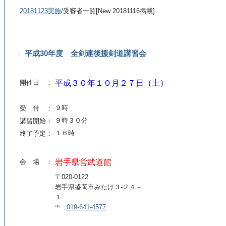
20181123実施
/受審者一覧[New 20181116掲載]
平成30年度 全剣連後援剣道講習会
開催日 ：
平成３０年１０月２７日（土）
９時
受 付 ：
９時３０分
講習開始：
１６時
終了予定：
会 場 ：
岩手県営武道館
〒020-0122
岩手県盛岡市みたけ３-２４－
１
℡
019-641-4577