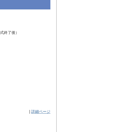
開会式終了後）
|
詳細ページ