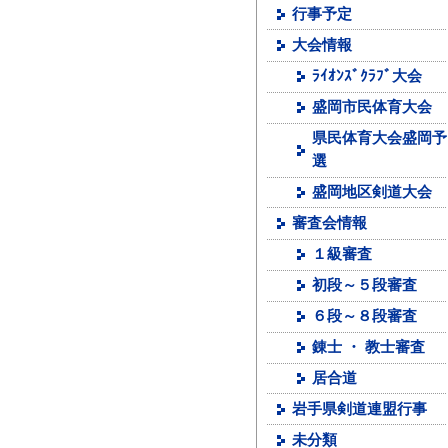
行事予定
大会情報
ﾗｲｵﾝｽﾞｸﾗﾌﾞ大会
盛岡市民体育大会
県民体育大会盛岡予
選
盛岡地区剣道大会
審査会情報
１級審査
初段～５段審査
６段～８段審査
錬士 ・ 教士審査
居合道
岩手県剣道連盟行事
未分類