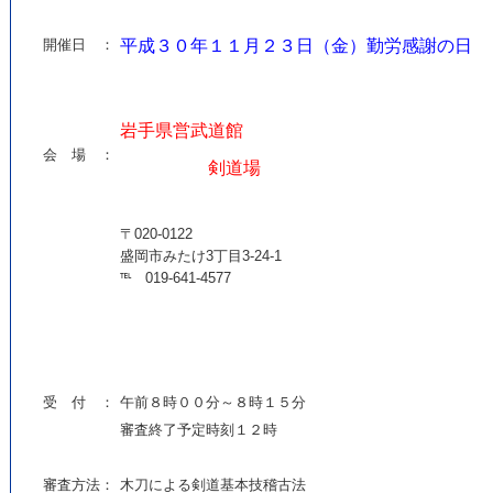
開催日 ：
平成３０年１１月２３日（金）勤労感謝の日
岩手県営武道館
会 場 ：
剣道場
〒020-0122
盛岡市みたけ3丁目3-24-1
℡ 019-641-4577
受 付 ：
午前８時００分～８時１５分
審査終了予定時刻１２時
審査方法：
木刀による剣道基本技稽古法