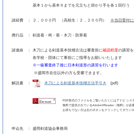
基本１から基本９までを元立ちと掛かり手を各１回行う
諸経費 ：
２，０００円 （高校生：２，２００円）
※当日受付に
携行品 ：
剣道着・袴・垂・木刀・防寒着
諸連絡 ：
木刀による剣道基本技稽古法は審査前に
確認程度
の講習を
各学校・団体にて事前にご指導をお願いいたします
※一級審査終了後に日本剣道形の講習を行います
※盛岡市在住以外の方も受審できます。
解説書 ：
木刀による剣道基本技稽古法手引き
(pdf)
PDF形式のファイルをご覧いただくにはアドビ シス
無料で提供されているAdobe®Reader（無料）が必
お持ちでない方は左のボタンをクリックして
ダウンロ
申込先 ：
盛岡剣道協会事務局