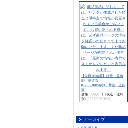
【松勘 剣道着】軽量一重織
刺 剣道着
KG−1700W(紺) 背継 正藍
染
価格：6800円（税込、送料
別)
(2016/8/10時点)
アーカイブ
2026年8月