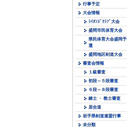
行事予定
大会情報
ﾗｲｵﾝｽﾞｸﾗﾌﾞ大会
盛岡市民体育大会
県民体育大会盛岡予
選
盛岡地区剣道大会
審査会情報
１級審査
初段～５段審査
６段～８段審査
錬士 ・ 教士審査
居合道
岩手県剣道連盟行事
未分類