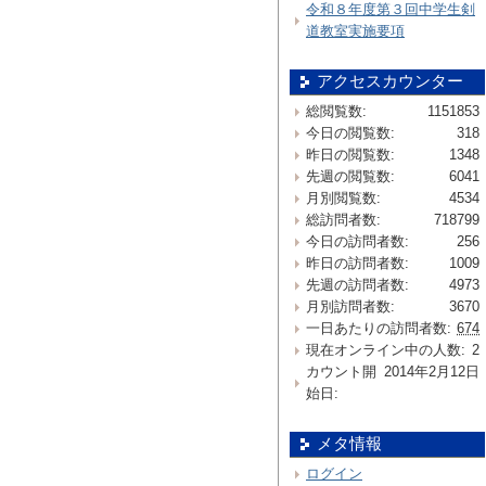
令和８年度第３回中学生剣
道教室実施要項
アクセスカウンター
総閲覧数:
1151853
今日の閲覧数:
318
昨日の閲覧数:
1348
先週の閲覧数:
6041
月別閲覧数:
4534
総訪問者数:
718799
今日の訪問者数:
256
昨日の訪問者数:
1009
先週の訪問者数:
4973
月別訪問者数:
3670
一日あたりの訪問者数:
674
現在オンライン中の人数:
2
カウント開
2014年2月12日
始日:
メタ情報
ログイン