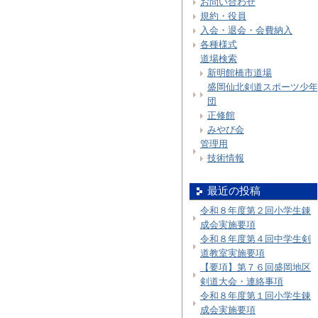
お問い合わせ
規約・役員
入会・退会・会費納入
各種様式
道場検索
新明館橋市道場
盛岡仙北剣道スポーツ少年
団
正修館
みやび会
管理用
技術情報
最近の投稿
令和８年度第２回小学生錬
成会実施要項
令和８年度第４回中学生剣
道教室実施要項
【要項】第７６回盛岡地区
剣道大会・連絡事項
令和８年度第１回小学生錬
成会実施要項