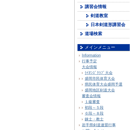
講習会情報
剣道教室
日本剣道形講習会
道場検索
メインメニュー
Information
行事予定
大会情報
ﾗｲｵﾝｽﾞｸﾗﾌﾞ大会
盛岡市民体育大会
県民体育大会盛岡予選
盛岡地区剣道大会
審査会情報
１級審査
初段～５段
６段～８段
錬士・教士
岩手県剣道連盟行事