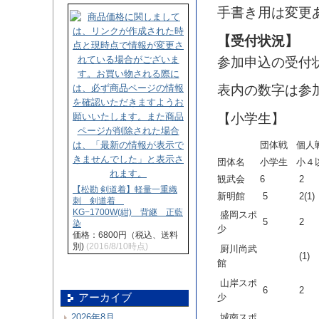
手書き用は変更
【受付状況】
参加申込の受付
表内の数字は参加
【小学生】
団体戦
個人
団体名
小学生
小４
観武会
6
2
【松勘 剣道着】軽量一重織
新明館
5
2(1)
刺 剣道着
KG−1700W(紺) 背継 正藍
盛岡スポ
5
2
染
少
価格：6800円（税込、送料
別)
(2016/8/10時点)
厨川尚武
(1)
館
山岸スポ
6
2
少
アーカイブ
城南スポ
2026年8月