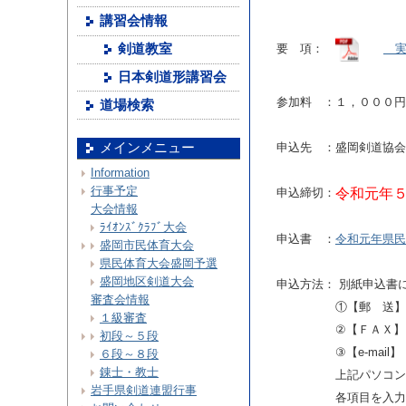
講習会情報
剣道教室
要 項：
実
日本剣道形講習会
参加料 ：
１，０００円
道場検索
メインメニュー
申込先 ：
盛岡剣道協会
Information
行事予定
申込締切：
令和元年
大会情報
ﾗｲｵﾝｽﾞｸﾗﾌﾞ大会
申込書 ：
令和元年県民
盛岡市民体育大会
県民体育大会盛岡予選
盛岡地区剣道大会
申込方法：
別紙申込書
審査会情報
①【郵 送】 
１級審査
②【ＦＡＸ】
初段～５段
③【e-ma
６段～８段
錬士・教士
上記パソコン
岩手県剣道連盟行事
各項目を入力