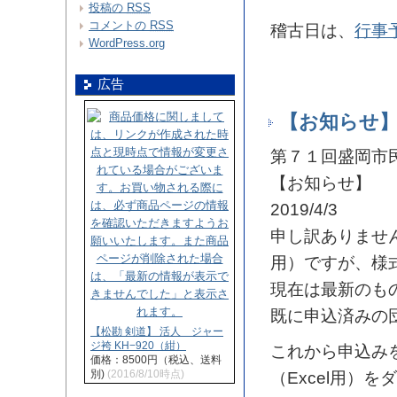
投稿の
RSS
コメントの
RSS
稽古日は、
行事
WordPress.org
広告
【お知らせ】
第７１回盛岡市
【お知らせ】
2019/4/3
申し訳ありません
用）ですが、様
現在は最新のも
既に申込済みの
【松勘 剣道】 活人 ジャー
ジ袴 KH−920（紺）
これから申込み
価格：8500円（税込、送料
別)
(2016/8/10時点)
（Excel用）