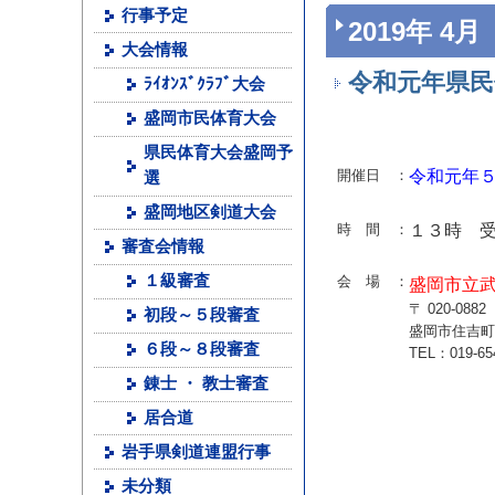
行事予定
2019年 4月
大会情報
令和元年県民
ﾗｲｵﾝｽﾞｸﾗﾌﾞ大会
盛岡市民体育大会
県民体育大会盛岡予
開催日 ：
令和元年
選
盛岡地区剣道大会
時 間 ：
１３時 
審査会情報
１級審査
会 場 ：
盛岡市立
〒 020-0882
初段～５段審査
盛岡市住吉町3
６段～８段審査
TEL：019-
錬士 ・ 教士審査
居合道
岩手県剣道連盟行事
未分類