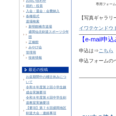
お問い合わせ
専用フォーム
規約・役員
入会・退会・会費納入
各種様式
【写真ギャラリ
道場検索
新明館橋市道場
イワテケンドウ
盛岡仙北剣道スポーツ少年
団
【e-mail申
正修館
みやび会
申込は⇒
こちら
管理用
技術情報
申込フォームの
最近の投稿
お盆期間中の稽古休みにつ
いて
令和８年度第２回小学生錬
成会実施要項
令和８年度第４回中学生剣
道教室実施要項
【要項】第７６回盛岡地区
剣道大会・連絡事項