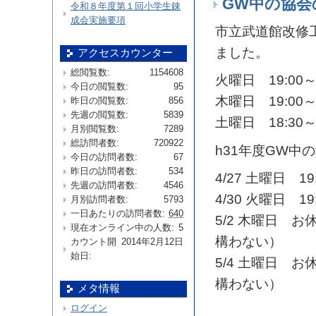
GW中の協会
令和８年度第１回小学生錬
成会実施要項
市立武道館改修
ました。
アクセスカウンター
総閲覧数:
1154608
火曜日 19:00
今日の閲覧数:
95
木曜日 19:00
昨日の閲覧数:
856
先週の閲覧数:
5839
土曜日 18:30
月別閲覧数:
7289
総訪問者数:
720922
h31年度GW
今日の訪問者数:
67
昨日の訪問者数:
534
4/27 土曜日 19:
先週の訪問者数:
4546
4/30 火曜日 19:
月別訪問者数:
5793
一日あたりの訪問者数:
640
5/2 木曜日 
現在オンライン中の人数:
5
構わない）
カウント開
2014年2月12日
始日:
5/4 土曜日 
構わない）
メタ情報
ログイン