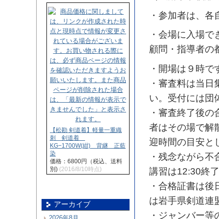
・参加者は、各
・会場に入場で
顧問・指導者の
・開場は９時で
・審査料は当日
い。
受付には団
・審査終了後の
者はその場で解
【松勘 剣道着】軽量一重織
刺 剣道着
迎時間の目安と
KG−1700W(紺) 背継 正藍
染
・残念ながら不
価格：6800円（税込、送料
別)
(2016/8/10時点)
講習は12:30
・合格証書は後
は岩手県剣道連
アーカイブ
・ジャンバー等
2026年8月