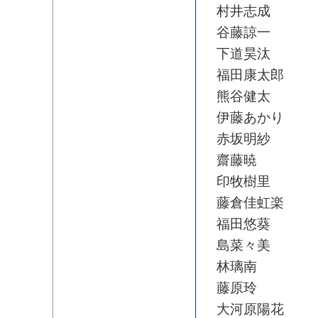
村井志成
谷藤諒一
下道昊汰
福田康太郎
熊谷健太
伊藤あかり
赤坂明紗
齋藤暁
印牧樹里
藤倉佳虹楽
福田悠葵
島菜々美
林璃南
藤原玲
大河原陽花