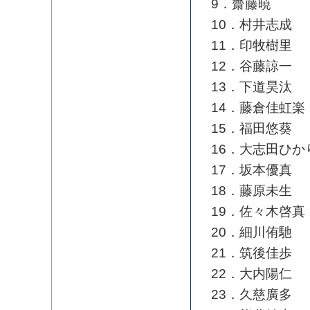
9．齋藤暁
10．村井志成
11．印牧樹里
12．谷藤諒一
13．下道昊汰
14．藤倉佳虹楽
15．福田悠葵
16．大志田ひか
17．坂本優真
18．藤原未生
19．佐々木啓真
20．細川侑馳
21．筑後佳歩
22．大内陽仁
23．久慈廣多