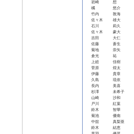
岩崎
想
橘
悠介
竹内
敦海
佐々木
雄大
石川
莉久
佐々木
豪大
吉田
大仁
佐藤
蒼生
菊地
崇矢
倉光
祐
上総
佳樹
菅原
煌太
伊藤
貴章
久島
琉依
長内
美喜
杉澤
未希子
山崎
沙和
戸川
紅葉
鈴木
智華
菊池
優南
中舘
真梨亜
鈴木
結恵
黒羽
優菜