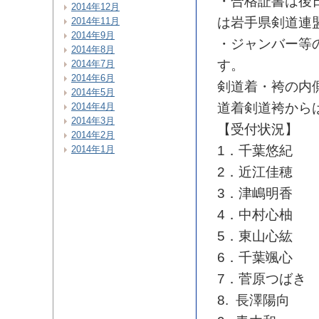
・合格証書は後
2014年12月
は岩手県剣道連
2014年11月
2014年9月
・ジャンバー等
2014年8月
す。
2014年7月
2014年6月
剣道着・袴の内
2014年5月
道着剣道袴から
2014年4月
2014年3月
【受付状況】
2014年2月
1．千葉悠紀
2014年1月
2．近江佳穂
3．津嶋明香
4．中村心柚
5．東山心紘
6．千葉颯心
7．菅原つばき
8. 長澤陽向