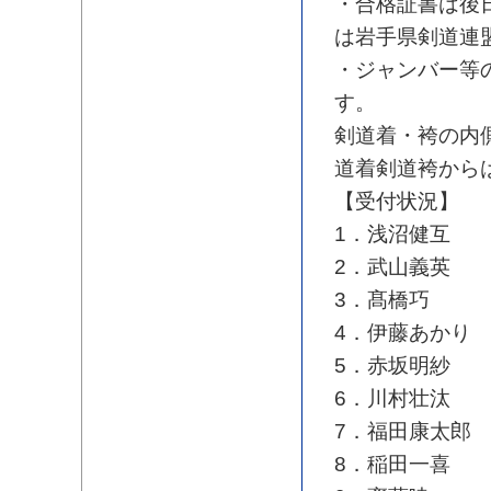
・合格証書は後
は岩手県剣道連
・ジャンバー等
す。
剣道着・袴の内
道着剣道袴から
【受付状況】
1．浅沼健互
2．武山義英
3．髙橋巧
4．伊藤あかり
5．赤坂明紗
6．川村壮汰
7．福田康太郎
8．稲田一喜