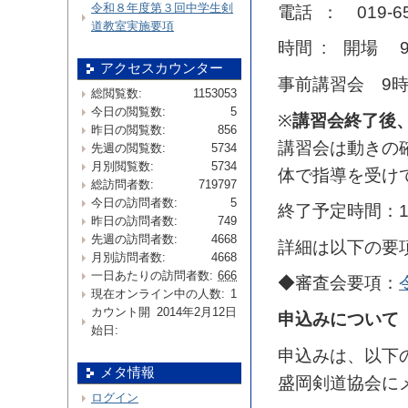
令和８年度第３回中学生剣
電話 ： 019-65
道教室実施要項
時間 : 開場 9
アクセスカウンター
事前講習会 9時
総閲覧数:
1153053
今日の閲覧数:
5
※
講習会終了後
昨日の閲覧数:
856
講習会は動きの
先週の閲覧数:
5734
月別閲覧数:
5734
体で指導を受け
総訪問者数:
719797
今日の訪問者数:
5
終了予定時間：1
昨日の訪問者数:
749
先週の訪問者数:
4668
詳細は以下の要
月別訪問者数:
4668
一日あたりの訪問者数:
666
◆審査会要項：
現在オンライン中の人数:
1
カウント開
2014年2月12日
申込みについて
始日:
申込みは、以下
メタ情報
盛岡剣道協会に
ログイン