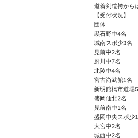
道着剣道袴から
【受付状況】
団体
黒石野中4名
城南スポ少3名
見前中2名
厨川中7名
北陵中4名
宮古尚武館1名
新明館橋市道場
盛岡仙北2名
見前南中1名
盛岡中央スポ少
大宮中2名
城西中2名