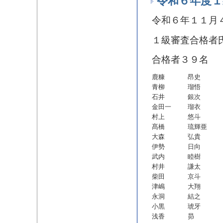
令和６年度１
令和６年１１月
１級審査合格者
合格者３９名
鹿糠
昂史
青柳
瑠悟
石井
銀次
金田一
瑠衣
村上
悠斗
髙橋
琉輝亜
大森
弘貴
伊勢
日向
武内
睦樹
村井
謙太
柴田
京斗
津嶋
大翔
永洞
結之
小黒
琥牙
浅香
昴