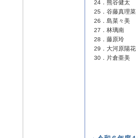
24．熊谷健太
25．谷藤真理菜
26．島菜々美
27．林璃南
28．藤原玲
29．大河原陽花
30．片倉亜美