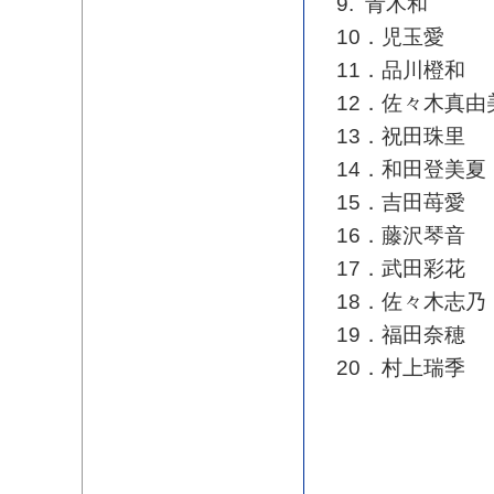
9. 青木和
10．児玉愛
11．品川橙和
12．佐々木真由
13．祝田珠里
14．和田登美夏
15．吉田苺愛
16．藤沢琴音
17．武田彩花
18．佐々木志乃
19．福田奈穂
20．村上瑞季