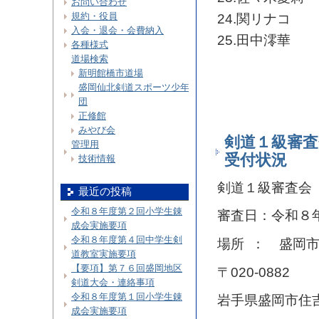
お問い合わせ
規約・役員
24.関リナコ
入会・退会・会費納入
25.田中澪華
各種様式
道場検索
新明館橋市道場
盛岡仙北剣道スポーツ少年
団
正修館
みやび会
剣道１級審査
管理用
受付状況
技術情報
剣道１級審査会
最近の投稿
令和８年度第２回小学生錬
審査日：令和８
成会実施要項
令和８年度第４回中学生剣
場所 ： 盛岡
道教室実施要項
【要項】第７６回盛岡地区
〒020-0882
剣道大会・連絡事項
令和８年度第１回小学生錬
岩手県盛岡市住
成会実施要項