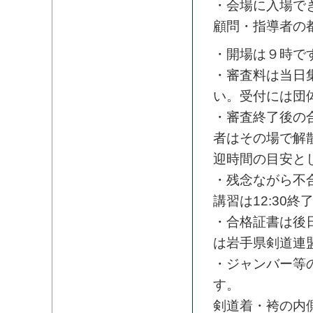
・会場に入場で
顧問・指導者の
・開場は９時で
・審査料は当日
い。
受付には団
・審査終了後の
者はその場で解
迎時間の目安と
・残念ながら不
講習は12:30
・合格証書は後
は岩手県剣道連
・ジャンバー等
す。
剣道着・袴の内