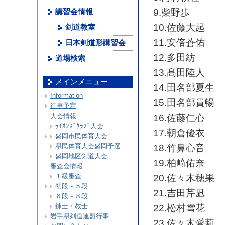
9.柴野歩
講習会情報
10.佐藤大起
剣道教室
11.安倍蒼佑
日本剣道形講習会
12.多田紡
道場検索
13.髙田陸人
メインメニュー
14.田名部夏生
Information
15.田名部貴暢
行事予定
大会情報
16.佐藤仁心
ﾗｲｵﾝｽﾞｸﾗﾌﾞ大会
17.朝倉優衣
盛岡市民体育大会
県民体育大会盛岡予選
18.竹鼻心音
盛岡地区剣道大会
19.柏﨑佑奈
審査会情報
１級審査
20.佐々木穂果
初段～５段
21.吉田芹凪
６段～８段
錬士・教士
22.松村雪花
岩手県剣道連盟行事
23.佐々木愛莉