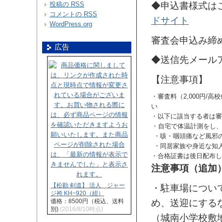
投稿の
RSS
◆申込書様式は
コメントの
RSS
ドサイト
WordPress.org
審査会申込み締
広告
◆送信先メール
【注意事項】
・審査料（2,000円/
い
・以下に該当する者は審
・自宅で体温計測をし、
・咳・咽頭痛など風邪
・同居家族や身近な知
・合格証書は後日配布し
注意事項（追加
【松勘 剣道】 活人 ジャー
・駐車場につい
ジ袴 KH−920（紺）
価格：8500円（税込、送料
め、送迎にする
別)
(2016/8/10時点)
（城南小学校敷