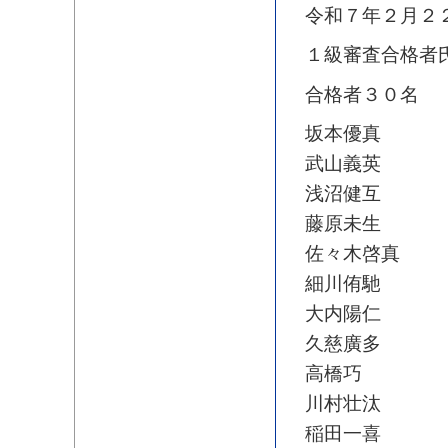
令和７年２月２
１級審査合格者
合格者３０名
坂本優真
武山義英
浅沼健互
藤原未生
佐々木啓真
細川侑馳
大内陽仁
久慈廣多
高橋巧
川村壮汰
稲田一喜