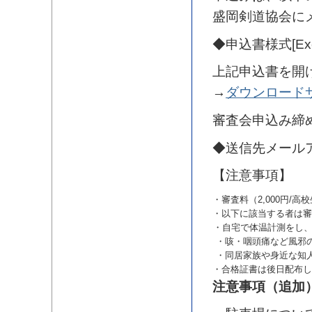
盛岡剣道協会に
◆申込書様式[Exc
上記申込書を開
→
ダウンロード
審査会申込み締
◆送信先メール
【注意事項】
・審査料（2,000円/
・以下に該当する者は審
・自宅で体温計測をし、
・咳・咽頭痛など風邪
・同居家族や身近な知
・合格証書は後日配布し
注意事項（追加