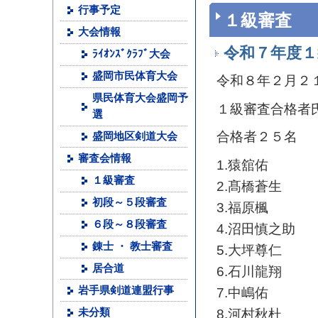
行事予定
１級審査
大会情報
令和７年度１
ﾗｲｵﾝｽﾞｸﾗﾌﾞ大会
盛岡市民体育大会
令和８年２月２
県民体育大会盛岡予
１級審査合格者
選
合格者２５名
盛岡地区剣道大会
審査会情報
1.猿舘佑
１級審査
2.髙橋蒼生
初段～５段審査
3.福原楓
６段～８段審査
4.沼田慎之助
錬士 ・ 教士審査
5.大坪尊仁
居合道
6.石川龍翔
岩手県剣道連盟行事
7.中嶋佑
8.河村秋杜
未分類