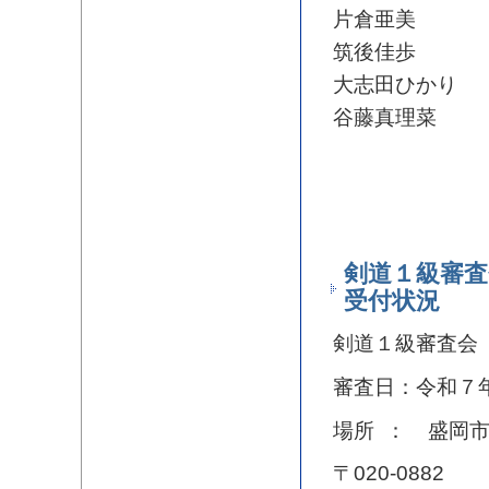
片倉亜美
筑後佳歩
大志田ひかり
谷藤真理菜
剣道１級審査
受付状況
剣道１級審査会
審査日：令和７
場所 ： 盛岡
〒020-0882