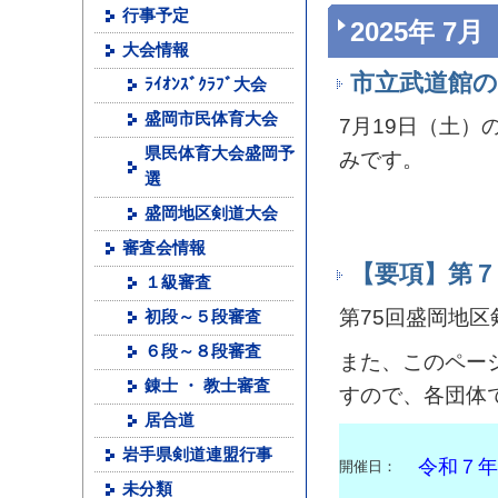
行事予定
2025年 7月
大会情報
市立武道館
ﾗｲｵﾝｽﾞｸﾗﾌﾞ大会
盛岡市民体育大会
7月19日（土
県民体育大会盛岡予
みです。
選
盛岡地区剣道大会
審査会情報
【要項】第７
１級審査
第75回盛岡地
初段～５段審査
６段～８段審査
また、このペー
錬士 ・ 教士審査
すので、各団体
居合道
岩手県剣道連盟行事
令和７年
開催日：
未分類