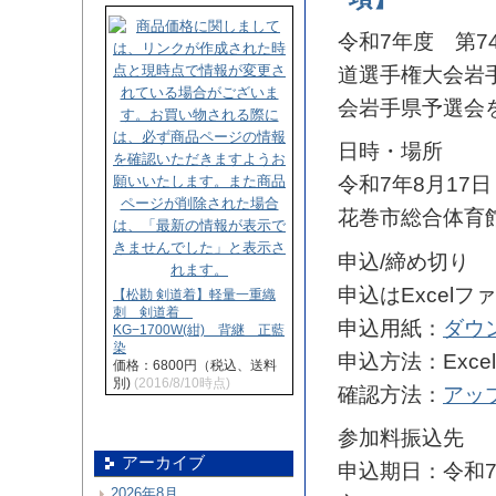
令和7年度 第7
道選手権大会岩
会岩手県予選会
日時・場所
令和7年8月17日
花巻市総合体育
申込/締め切り
申込はExcel
【松勘 剣道着】軽量一重織
刺 剣道着
申込用紙：
ダウ
KG−1700W(紺) 背継 正藍
染
申込方法：Exc
価格：6800円（税込、送料
別)
(2016/8/10時点)
確認方法：
アッ
参加料振込先 
アーカイブ
申込期日：令和
2026年8月