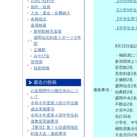
お問い合わせ
【小学4年
規約・役員
【小学5年
入会・退会・会費納入
【中学生男
各種様式
道場検索
【中学生女
新明館橋市道場
盛岡仙北剣道スポーツ少年
団
8月22日追
正修館
・補助員に
みやび会
参加団体よ
管理用
皆思館2名
技術情報
見前剣道2名
正修館2名
最近の投稿
盛岡仙北2名
連絡事項：
お盆期間中の稽古休みにつ
仙鳳館2名
いて
盛岡中央2名
令和８年度第２回小学生錬
不動会2名
成会実施要項
大宮中2名
令和８年度第４回中学生剣
合計16名
道教室実施要項
小学生、中
【要項】第７６回盛岡地区
補助員集合
剣道大会・連絡事項
大会当日の