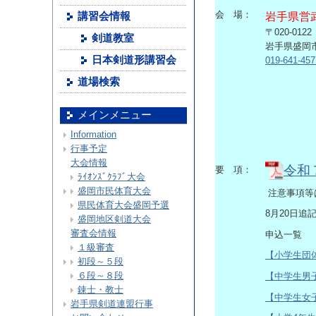
会 場：
岩手県営
講習会情報
〒020-0122
剣道教室
岩手県盛岡
日本剣道形講習会
019-641-457
道場検索
メインメニュー
Information
行事予定
大会情報
令和
要 項：
ﾗｲｵﾝｽﾞｸﾗﾌﾞ大会
盛岡市民体育大会
注意事項等
県民体育大会盛岡予選
8月20日追
盛岡地区剣道大会
審査会情報
申込一覧
１級審査
【小学生団
初段～５段
６段～８段
【中学生男
錬士・教士
【中学生女
岩手県剣道連盟行事