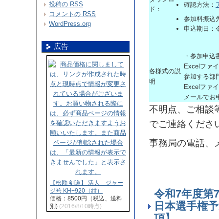
投稿の
RSS
確認方法：
ド：
コメントの
RSS
参加料振込
WordPress.org
申込期日：
広告
・参加申込
Excelフ
各様式の説
参加する部
明
Excelフ
メールでお
不明点、ご相談
でご連絡くださ
事務局の電話、
【松勘 剣道】 活人 ジャー
ジ袴 KH−920（紺）
令和7年度第
価格：8500円（税込、送料
日本選手権予
別)
(2016/8/10時点)
項】