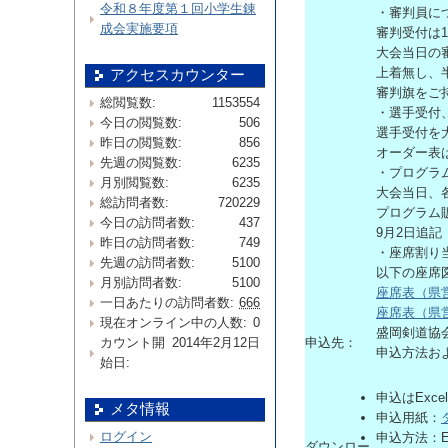
令和８年度第１回小学生錬
・審判員に
成会実施要項
審判受付は
大会当日の
上着無し、
アクセスカウンター
審判旗をご
総閲覧数:
1153554
・選手受付
今日の閲覧数:
506
選手受付を
昨日の閲覧数:
856
オーダー表
先週の閲覧数:
6235
・プログラ
月別閲覧数:
6235
大会当日、
総訪問者数:
720229
プログラム
今日の訪問者数:
437
9月2日追記
昨日の訪問者数:
749
・座席割り
先週の訪問者数:
5100
以下の座席
月別訪問者数:
5100
座席表（県
一日あたりの訪問者数:
666
座席表（県
現在オンライン中の人数:
0
盛岡剣道協
申込先：
カウント開
2014年2月12日
申込方法お
始日:
申込はExc
メタ情報
申込用紙：
ログイン
申込方法：E
ダウンロー