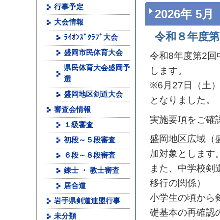
行事予定
2026年 5月
大会情報
令和８年度第
ﾗｲｵﾝｽﾞｸﾗﾌﾞ大会
盛岡市民体育大会
令和8年度第2回
県民体育大会盛岡予
します。
選
※6月27日（
盛岡地区剣道大会
となりました。
審査会情報
実施要項をご確
１級審査
盛岡地区広域（
初段～５段審査
加対象とします
６段～８段審査
また、中学校剣
錬士 ・ 教士審査
移行の関係）
居合道
小学生の頃から
岩手県剣道連盟行事
礎基本の再確認
未分類