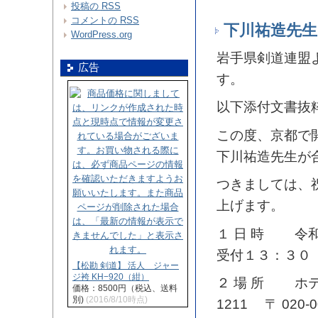
投稿の
RSS
コメントの
RSS
下川祐造先生
WordPress.org
岩手県剣道連盟
広告
す。
以下添付文書抜
この度、京都で
下川祐造先生が
つきましては、
上げます。
１ 日 時 令
受付１３：３０
【松勘 剣道】 活人 ジャー
ジ袴 KH−920（紺）
２ 場 所 ホテル
価格：8500円（税込、送料
別)
(2016/8/10時点)
1211 〒 020