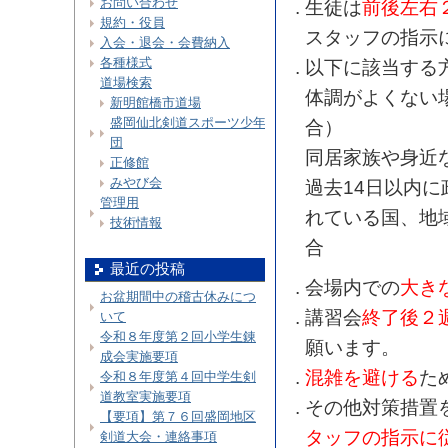
お問い合わせ
生徒は
前後左右
規約・役員
スタッフの指示
入会・退会・会費納入
各種様式
以下に該当する
道場検索
体調がよくない
新明館橋市道場
盛岡仙北剣道スポーツ少年
合）
団
同居家族や身近
正修館
みやび会
過去14日以内
管理用
れている国、地
技術情報
合
最近の投稿
会場内での
大き
お盆期間中の稽古休みにつ
講習会
終了後２
いて
令和８年度第２回小学生錬
願います。
成会実施要項
混雑を避ける
た
令和８年度第４回中学生剣
道教室実施要項
その他対策措置
【要項】第７６回盛岡地区
タッフの指示に
剣道大会・連絡事項