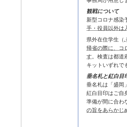
事務局が用意し
観戦について
新型コロナ感染
手・役員以外は
県外在住学生（
帰省の際に、コ
す
。検査は都道
キットいずれで
垂名札と紅白目
垂名札は「盛岡
紅白目印はご自
準備が間に合わ
の旨をあらかじ