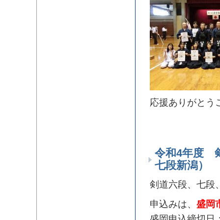
応援ありがとう
令和4年度 
七段新潟）
剣道六段、七段
申込みは、
盛岡
盛岡申込締切日