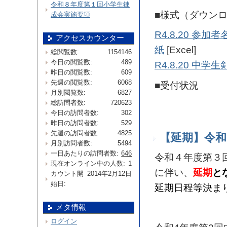
令和８年度第１回小学生錬
■様式（ダウン
成会実施要項
R4.8.20 参
アクセスカウンター
紙
[Excel]
総閲覧数:
1154146
今日の閲覧数:
489
R4.8.20 中
昨日の閲覧数:
609
先週の閲覧数:
6068
■受付状況
月別閲覧数:
6827
総訪問者数:
720623
今日の訪問者数:
302
昨日の訪問者数:
529
先週の訪問者数:
4825
【延期】令和
月別訪問者数:
5494
一日あたりの訪問者数:
646
令和４年度第３
現在オンライン中の人数:
1
に伴い、
延期
と
カウント開
2014年2月12日
始日:
延期日程等決ま
メタ情報
ログイン