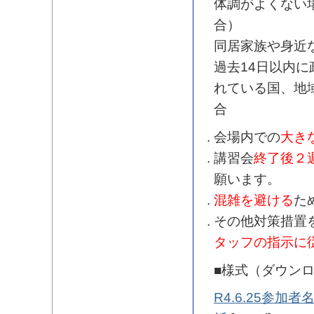
体調がよくない
合）
同居家族や身近
過去14日以内
れている国、地
合
会場内での
大き
講習会
終了後２
願います。
混雑を避ける
た
その他対策措置
タッフの指示に
■様式（ダウン
R4.6.25参加