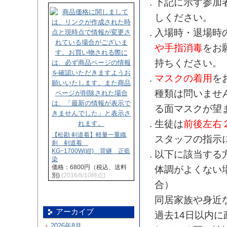
下記に示す参加
しください。
入場時・退場時
や手指消毒
をお
持ちください。
マスクの着用
を
種類は問いませ
る面マスクが望
生徒は
前後左右
【松勘 剣道着】軽量一重織
スタッフの指示
刺 剣道着
KG−1700W(紺) 背継 正藍
以下に該当する
染
価格：6800円（税込、送料
体調がよくない
別)
(2016/8/10時点)
合）
同居家族や身近
アーカイブ
過去14日以内
2026年8月