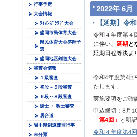
行事予定
2022年 6月
大会情報
【延期】令和
ﾗｲｵﾝｽﾞｸﾗﾌﾞ大会
盛岡市民体育大会
令和４年度第４
県民体育大会盛岡予
に伴い、
延期
と
選
延期日程等決ま
盛岡地区剣道大会
審査会情報
令和4年度第4
１級審査
たします。
初段～５段審査
６段～８段審査
実施要項をご確
錬士 ・ 教士審査
申込締切：
8月1
居合道
「第4回」
と明
岩手県剣道連盟行事
令和４年度第4
未分類