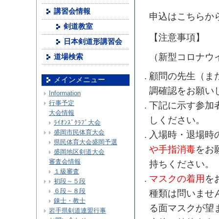
講習会情報
申込はこちらか
剣道教室
【注意事項】
日本剣道形講習会
（新型コロナウ
道場検索
顧問の先生（ま
メインメニュー
調確認をお願い
Information
行事予定
下記に示す参加
大会情報
しください。
ﾗｲｵﾝｽﾞｸﾗﾌﾞ大会
盛岡市民体育大会
入場時・退場時
県民体育大会盛岡予選
や手指消毒
をお
盛岡地区剣道大会
審査会情報
持ちください。
１級審査
マスクの着用
を
初段～５段
６段～８段
種類は問いませ
錬士・教士
る面マスクが望
岩手県剣道連盟行事