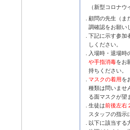
（新型コロナウ
顧問の先生（ま
調確認をお願い
下記に示す参加
しください。
入場時・退場時
や手指消毒
をお
持ちください。
マスクの着用
を
種類は問いませ
る面マスクが望
生徒は
前後左右
スタッフの指示
以下に該当する