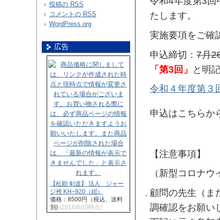
令和4年度第3
投稿の
RSS
コメントの
RSS
たします。
WordPress.org
実施要項をご確
広告
申込締切：
7月
「第3回」
と明
令和４年度第３
申込はこちらか
【注意事項】
（新型コロナウ
【松勘 剣道】 活人 ジャー
顧問の先生（ま
ジ袴 KH−920（紺）
価格：8500円（税込、送料
調確認をお願い
別)
(2016/8/10時点)