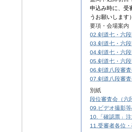
申込み時に、受
うお願いします
要項・会場案内
02.剣道七・六
03.剣道七・六
04.剣道七・六
05.剣道七・六
06.剣道八段審
07.剣道八段審
別紙
段位審査会（六段
09.ビデオ撮影等
10.「確認票」
11.受審者各