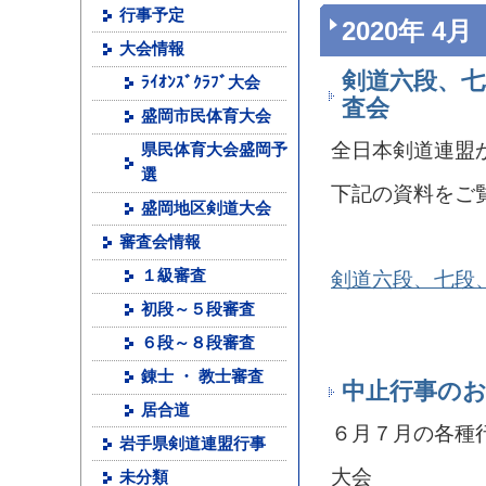
行事予定
2020年 4月
大会情報
剣道六段、七
ﾗｲｵﾝｽﾞｸﾗﾌﾞ大会
査会
盛岡市民体育大会
全日本剣道連盟
県民体育大会盛岡予
選
下記の資料をご
盛岡地区剣道大会
審査会情報
１級審査
剣道六段、七段
初段～５段審査
６段～８段審査
錬士 ・ 教士審査
中止行事の
居合道
６月７月の各種
岩手県剣道連盟行事
大会
未分類