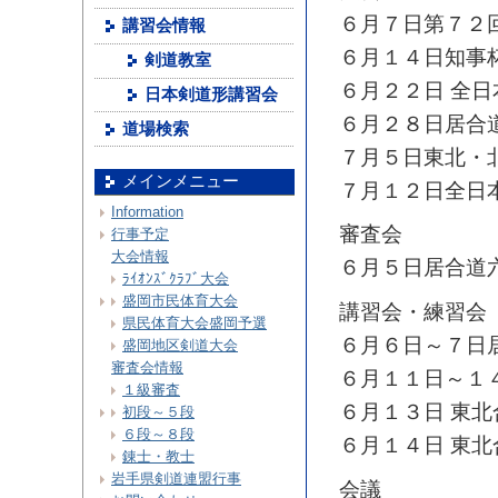
６月７日第７２
講習会情報
６月１４日知事
剣道教室
６月２２日 全
日本剣道形講習会
６月２８日居合
道場検索
７月５日東北・
メインメニュー
７月１２日全日
Information
審査会
行事予定
大会情報
６月５日居合道
ﾗｲｵﾝｽﾞｸﾗﾌﾞ大会
盛岡市民体育大会
講習会・練習会
県民体育大会盛岡予選
６月６日～７日
盛岡地区剣道大会
審査会情報
６月１１日～１
１級審査
６月１３日 東
初段～５段
６段～８段
６月１４日 東
錬士・教士
岩手県剣道連盟行事
会議