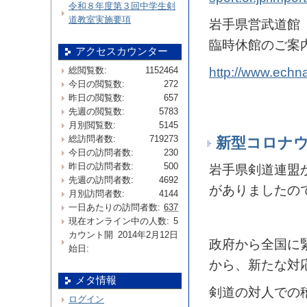
令和８年度第３回中学生剣
道教室実施要項
岩手県営武道館
臨時休館のご案
アクセスカウンター
http://www.echn
総閲覧数:
1152464
今日の閲覧数:
272
昨日の閲覧数:
657
先週の閲覧数:
5783
月別閲覧数:
5145
総訪問者数:
719273
新型コロナウ
今日の訪問者数:
230
昨日の訪問者数:
500
岩手県剣道連盟
先週の訪問者数:
4692
がありましたの
月別訪問者数:
4144
一日あたりの訪問者数:
637
現在オンライン中の人数:
5
カウント開
2014年2月12日
政府から全国に
始日:
から、新たな対
メタ情報
剣道の対人での
ログイン