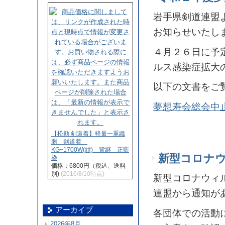
岩手県剣道連盟
お知らせいたし
４月２６日に予
ルス感染症拡大
以下の文書をご
夢想寿会総会中
【松勘 剣道着】軽量一重織
刺 剣道着
KG−1700W(紺) 背継 正藍
新型コロナ
染
価格：6800円（税込、送料
別)
(2016/8/10時点)
新型コロナウィ
連盟から通知が
アーカイブ
各団体での活動
2026年8月