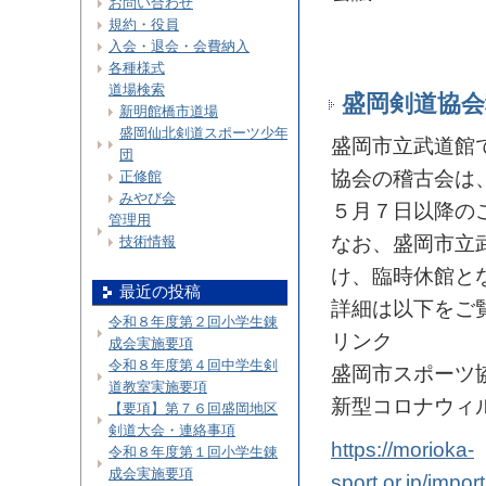
お問い合わせ
規約・役員
入会・退会・会費納入
各種様式
道場検索
盛岡剣道協
新明館橋市道場
盛岡仙北剣道スポーツ少年
盛岡市立武道館
団
協会の稽古会は
正修館
みやび会
５月７日以降の
管理用
なお、盛岡市立
技術情報
け、臨時休館と
最近の投稿
詳細は以下をご
令和８年度第２回小学生錬
リンク
成会実施要項
令和８年度第４回中学生剣
盛岡市スポーツ
道教室実施要項
新型コロナウィ
【要項】第７６回盛岡地区
剣道大会・連絡事項
https://morioka-
令和８年度第１回小学生錬
成会実施要項
sport.or.jp