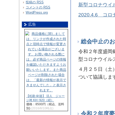
投稿の
RSS
新型コロナウイ
コメントの
RSS
WordPress.org
2020.4.6 
広告
総会中止の
令和２年度盛岡
型コロナウイル
４月２５日（土
ついて協議しま
【松勘 剣道】 活人 ジャー
ジ袴 KH−920（紺）
価格：8500円（税込、送料
別)
(2016/8/10時点)
令和２年度