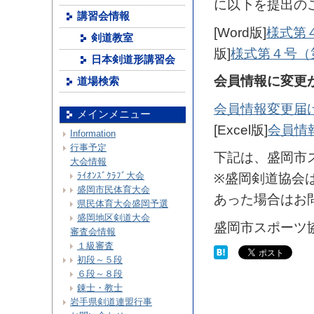
に以下を提出の
講習会情報
[Word版]
様式第
剣道教室
版]
様式第４号（
日本剣道形講習会
会員情報に変更
道場検索
会員情報変更届
メインメニュー
[Excel版]
会員情
Information
行事予定
下記は、盛岡市
大会情報
ﾗｲｵﾝｽﾞｸﾗﾌﾞ大会
※盛岡剣道協会
盛岡市民体育大会
あった場合はお
県民体育大会盛岡予選
盛岡地区剣道大会
盛岡市スポーツ
審査会情報
１級審査
初段～５段
６段～８段
錬士・教士
岩手県剣道連盟行事