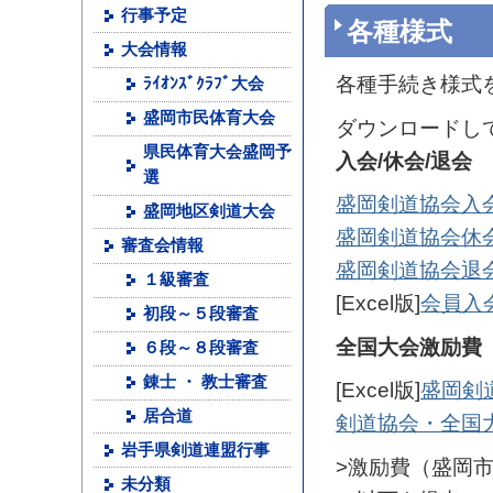
行事予定
各種様式
大会情報
各種手続き様式
ﾗｲｵﾝｽﾞｸﾗﾌﾞ大会
盛岡市民体育大会
ダウンロードし
県民体育大会盛岡予
入会/休会/退会
選
盛岡剣道協会入
盛岡地区剣道大会
盛岡剣道協会休
審査会情報
盛岡剣道協会退
１級審査
[Excel版]
会員入
初段～５段審査
全国大会激励費
６段～８段審査
錬士 ・ 教士審査
[Excel版]
盛岡剣
居合道
剣道協会・全国
岩手県剣道連盟行事
>激励費（盛岡
未分類