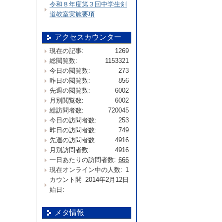
令和８年度第３回中学生剣
道教室実施要項
アクセスカウンター
現在の記事:
1269
総閲覧数:
1153321
今日の閲覧数:
273
昨日の閲覧数:
856
先週の閲覧数:
6002
月別閲覧数:
6002
総訪問者数:
720045
今日の訪問者数:
253
昨日の訪問者数:
749
先週の訪問者数:
4916
月別訪問者数:
4916
一日あたりの訪問者数:
666
現在オンライン中の人数:
1
カウント開
2014年2月12日
始日:
メタ情報