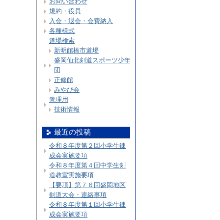
お問い合わせ
規約・役員
入会・退会・会費納入
各種様式
道場検索
新明館橋市道場
盛岡仙北剣道スポーツ少年
団
正修館
みやび会
管理用
技術情報
最近の投稿
令和８年度第２回小学生錬
成会実施要項
令和８年度第４回中学生剣
道教室実施要項
【要項】第７６回盛岡地区
剣道大会・連絡事項
令和８年度第１回小学生錬
成会実施要項