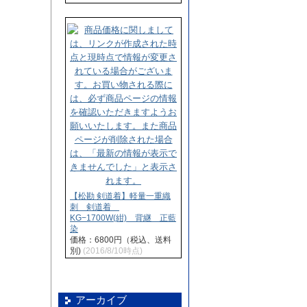
【松勘 剣道着】軽量一重織
刺 剣道着
KG−1700W(紺) 背継 正藍
染
価格：6800円（税込、送料
別)
(2016/8/10時点)
アーカイブ