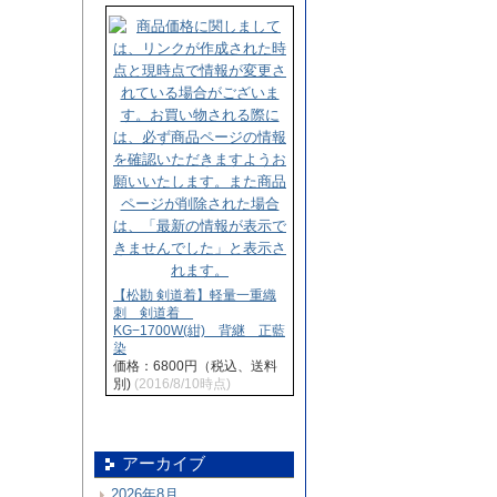
【松勘 剣道着】軽量一重織
刺 剣道着
KG−1700W(紺) 背継 正藍
染
価格：6800円（税込、送料
別)
(2016/8/10時点)
アーカイブ
2026年8月