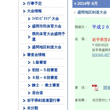
2014年 8月
行事予定
大会情報
盛岡地区剣道大会
ﾗｲｵﾝｽﾞｸﾗﾌﾞ大会
盛岡市民体育大会
平成２６
開催日：
県民体育大会盛岡予
会 場：
選
岩手県営
〒020-0122
盛岡地区剣道大会
岩手県盛岡
審査会情報
019-641-457
１級審査
初段～５段審査
６段～８段審査
錬士 ・ 教士審査
開
要 項：
居合道
参加費：
当日受付に
岩手県剣道連盟行事
未分類