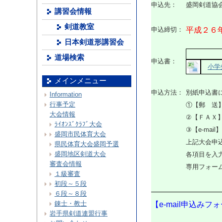
申込先：
盛岡剣道協
講習会情報
剣道教室
申込締切：
平成２６
日本剣道形講習会
道場検索
申込書：
小学
メインメニュー
申込方法：
別紙申込書
Information
行事予定
①【郵 送】
大会情報
②【ＦＡＸ
ﾗｲｵﾝｽﾞｸﾗﾌﾞ大会
③【e-ma
盛岡市民体育大会
上記大会申込
県民体育大会盛岡予選
盛岡地区剣道大会
各項目を入
審査会情報
専用フォー
１級審査
初段～５段
６段～８段
錬士・教士
【e-mail申込みフ
岩手県剣道連盟行事