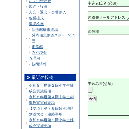
お問い合わせ
申込者氏名 (必須)
規約・役員
入会・退会・会費納入
連絡先メールアドレス (
各種様式
道場検索
新明館橋市道場
通信欄
盛岡仙北剣道スポーツ少年
団
正修館
みやび会
管理用
技術情報
最近の投稿
申込み書(必須)
令和８年度第２回小学生錬
成会実施要項
令和８年度第４回中学生剣
道教室実施要項
【要項】第７６回盛岡地区
剣道大会・連絡事項
令和８年度第１回小学生錬
成会実施要項