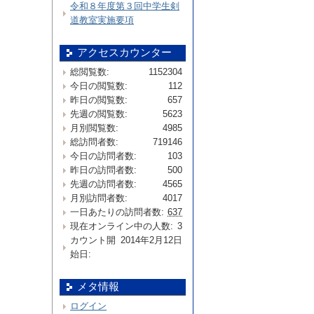
令和８年度第３回中学生剣
道教室実施要項
アクセスカウンター
総閲覧数:
1152304
今日の閲覧数:
112
昨日の閲覧数:
657
先週の閲覧数:
5623
月別閲覧数:
4985
総訪問者数:
719146
今日の訪問者数:
103
昨日の訪問者数:
500
先週の訪問者数:
4565
月別訪問者数:
4017
一日あたりの訪問者数:
637
現在オンライン中の人数:
3
カウント開
2014年2月12日
始日:
メタ情報
ログイン