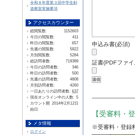
令和８年度第３回中学生剣
道教室実施要項
アクセスカウンター
総閲覧数:
1152603
今日の閲覧数:
411
昨日の閲覧数:
657
申込み書(必須)
先週の閲覧数:
5922
月別閲覧数:
5284
総訪問者数:
719389
証書(PDFファイ
今日の訪問者数:
346
昨日の訪問者数:
500
先週の訪問者数:
4808
月別訪問者数:
4260
一日あたりの訪問者数:
637
現在オンライン中の人数:
5
カウント開
2014年2月12日
始日:
【受審料・
メタ情報
※受審料・登録
ログイン