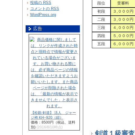
投稿の
RSS
段位
受審料
コメントの
RSS
初段
３,０００円
WordPress.org
二段
３,０００円
三段
４,０００円
広告
四段
５,０００円
五段
６,０００円
【松勘 剣道】 活人 ジャー
ジ袴 KH−920（紺）
価格：8500円（税込、送料
別)
(2016/8/10時点)
剣道１級審査