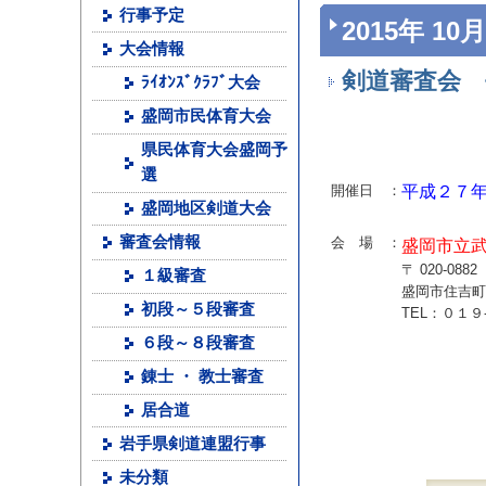
行事予定
2015年 10月
大会情報
剣道審査会 
ﾗｲｵﾝｽﾞｸﾗﾌﾞ大会
盛岡市民体育大会
県民体育大会盛岡予
選
開催日 ：
平成２７
盛岡地区剣道大会
審査会情報
会 場 ：
盛岡市立
〒 020-0882
１級審査
盛岡市住吉町
初段～５段審査
TEL：０１
６段～８段審査
錬士 ・ 教士審査
居合道
岩手県剣道連盟行事
未分類