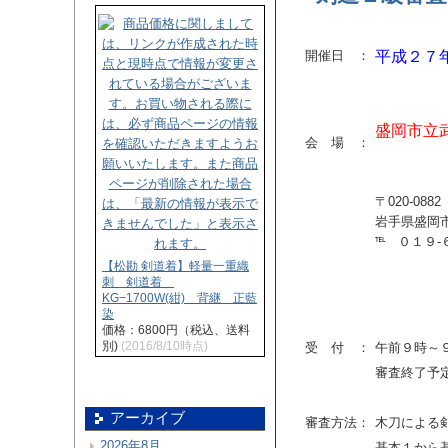
開催日 ：
平成２７
盛岡市立
会 場 ：
〒020-0882
岩手県盛岡
℡ ０１９-
【松勘 剣道着】軽量一重織
刺 剣道着
KG−1700W(紺) 背継 正藍
染
価格：6800円（税込、送料
別)
(2016/8/10時点)
受 付 ：
午前９時～
審査終了予
アーカイブ
審査方法：
木刀による
2026年8月
基本１から