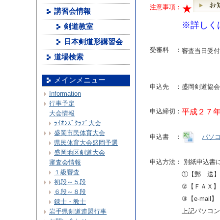
★
注意事項：
講習会情報
※詳しく
剣道教室
日本剣道形講習会
受審料 ：
審査当日受付
道場検索
メインメニュー
申込先 ：
盛岡剣道協会
Information
行事予定
申込締切：
平成２７
大会情報
ﾗｲｵﾝｽﾞｸﾗﾌﾞ大会
盛岡市民体育大会
申込書 ：
パソ
県民体育大会盛岡予選
盛岡地区剣道大会
申込方法：
別紙申込書
審査会情報
１級審査
①【郵 送】 
初段～５段
②【ＦＡＸ】
６段～８段
③【e-ma
錬士・教士
上記パソコン
岩手県剣道連盟行事