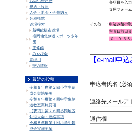
お問い合わせ
各項目を入力
規約・役員
専用フォーム
入会・退会・会費納入
各種様式
その他 ：
申込み後の取
道場検索
新明館橋市道場
審査日前日ま
盛岡仙北剣道スポーツ少年
０１９-６５
団
正修館
みやび会
【e-mail
管理用
技術情報
最近の投稿
申込者氏名 (必須
令和８年度第２回小学生錬
成会実施要項
令和８年度第４回中学生剣
連絡先メールアド
道教室実施要項
【要項】第７６回盛岡地区
剣道大会・連絡事項
通信欄
令和８年度第１回小学生錬
成会実施要項