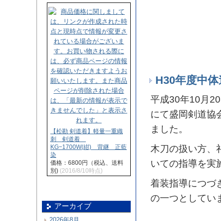
H30年度中
平成30年10月
にて盛岡剣道協
ました。
【松勘 剣道着】軽量一重織
刺 剣道着
KG−1700W(紺) 背継 正藍
木刀の扱い方、
染
いての指導を実
価格：6800円（税込、送料
別)
(2016/8/10時点)
着装指導につづ
の一つとしてい
アーカイブ
2026年8月