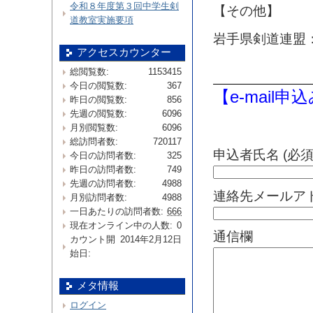
令和８年度第３回中学生剣
【その他】
道教室実施要項
岩手県剣道連盟
アクセスカウンター
総閲覧数:
1153415
今日の閲覧数:
367
【e-mail
昨日の閲覧数:
856
先週の閲覧数:
6096
月別閲覧数:
6096
総訪問者数:
720117
申込者氏名 (必須
今日の訪問者数:
325
昨日の訪問者数:
749
先週の訪問者数:
4988
連絡先メールアド
月別訪問者数:
4988
一日あたりの訪問者数:
666
現在オンライン中の人数:
0
通信欄
カウント開
2014年2月12日
始日:
メタ情報
ログイン