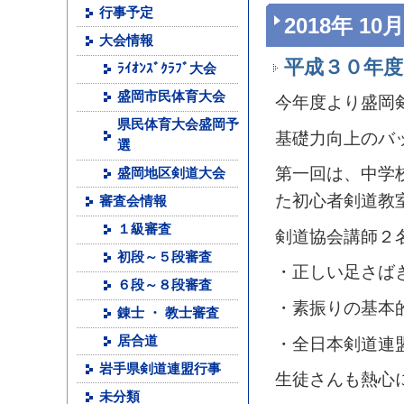
行事予定
2018年 10月
大会情報
平成３０年度
ﾗｲｵﾝｽﾞｸﾗﾌﾞ大会
盛岡市民体育大会
今年度より盛岡
県民体育大会盛岡予
基礎力向上のバ
選
第一回は、中学
盛岡地区剣道大会
た初心者剣道教
審査会情報
１級審査
剣道協会講師２
初段～５段審査
・正しい足さば
６段～８段審査
・素振りの基本
錬士 ・ 教士審査
居合道
・全日本剣道連
岩手県剣道連盟行事
生徒さんも熱心
未分類