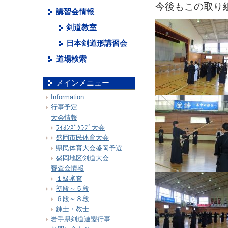
今後もこの取り
講習会情報
剣道教室
日本剣道形講習会
道場検索
メインメニュー
Information
行事予定
大会情報
ﾗｲｵﾝｽﾞｸﾗﾌﾞ大会
盛岡市民体育大会
県民体育大会盛岡予選
盛岡地区剣道大会
審査会情報
１級審査
初段～５段
６段～８段
錬士・教士
岩手県剣道連盟行事