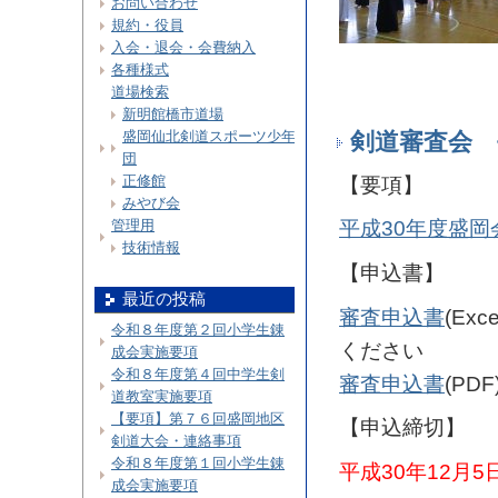
お問い合わせ
規約・役員
入会・退会・会費納入
各種様式
道場検索
新明館橋市道場
剣道審査会 
盛岡仙北剣道スポーツ少年
団
正修館
【要項】
みやび会
管理用
平成30年度盛
技術情報
【申込書】
最近の投稿
審査申込書
(E
令和８年度第２回小学生錬
ください
成会実施要項
令和８年度第４回中学生剣
審査申込書
(P
道教室実施要項
【要項】第７６回盛岡地区
【申込締切】
剣道大会・連絡事項
令和８年度第１回小学生錬
平成30年12月
成会実施要項