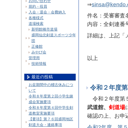
お問い合わせ
⇒
sinsa@kendo.o
規約・役員
入会・退会・会費納入
件名：受審審査
各種様式
内容：全剣連番
道場検索
新明館橋市道場
詳細は、上記「
盛岡仙北剣道スポーツ少年
団
正修館
みやび会
以上
管理用
技術情報
最近の投稿
お盆期間中の稽古休みにつ
令和２年度第
いて
令和８年度第２回小学生錬
令和２年度第５
成会実施要項
武道館、
剣道場
令和８年度第４回中学生剣
道教室実施要項
確認の上、お申
【要項】第７６回盛岡地区
剣道大会・連絡事項
令和2年度 第