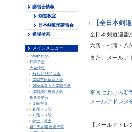
講習会情報
剣道教室
【全日本剣道
日本剣道形講習会
全日本剣道連盟
道場検索
六段・七段・八
メインメニュー
Information
また、メールア
行事予定
大会情報
ﾗｲｵﾝｽﾞｸﾗﾌﾞ大会
盛岡市民体育大会
県民体育大会盛岡予選
盛岡地区剣道大会
審査における新
審査会情報
メールアドレス
１級審査
初段～５段
６段～８段
錬士・教士
【メールアドレ
岩手県剣道連盟行事