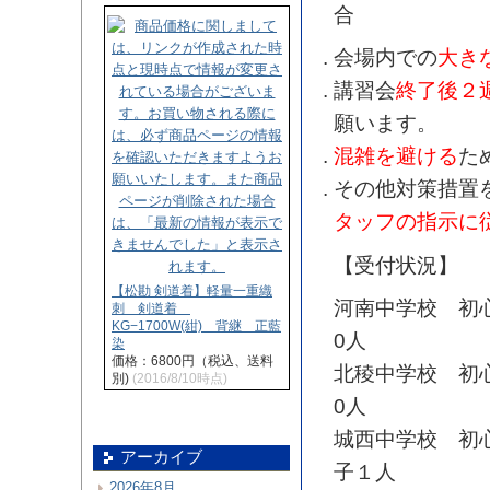
合
会場内での
大き
講習会
終了後２
願います。
混雑を避ける
た
その他対策措置
タッフの指示に
【受付状況】
【松勘 剣道着】軽量一重織
河南中学校 初
刺 剣道着
KG−1700W(紺) 背継 正藍
0人
染
価格：6800円（税込、送料
北稜中学校 初
別)
(2016/8/10時点)
0人
城西中学校 初
アーカイブ
子１人
2026年8月