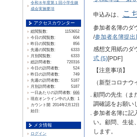
令和８年度第１回小学生錬
成会実施要項
こ
申込みは、
アクセスカウンター
参加者名簿のダ
総閲覧数:
1153652
/
参加者名簿提出用
今日の閲覧数:
604
昨日の閲覧数:
856
感想文用紙のダ
先週の閲覧数:
6333
月別閲覧数:
6333
式 (5)
[PDF]
総訪問者数:
720316
今日の訪問者数:
524
【注意事項】
昨日の訪問者数:
749
先週の訪問者数:
5187
（新型コロナウ
月別訪問者数:
5187
一日あたりの訪問者数:
666
顧問の先生（ま
現在オンライン中の人数:
1
調確認をお願い
カウント開
2014年2月12日
始日:
参加者名簿に記
い。顧問、生徒
メタ情報
します。
ログイン