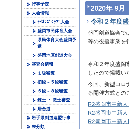
行事予定
2020年 9月
大会情報
令和２年度盛
ﾗｲｵﾝｽﾞｸﾗﾌﾞ大会
盛岡市民体育大会
盛岡剣道協会で
県民体育大会盛岡予
等の後援事業を
選
盛岡地区剣道大会
令和２年度盛岡
審査会情報
したので掲載い
１級審査
初段～５段審査
今回、新型コロ
６段～８段審査
る開催方式との
錬士 ・ 教士審査
R2盛岡市中新
居合道
R2盛岡市中新
岩手県剣道連盟行事
R2盛岡市中新
未分類