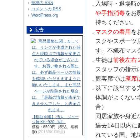
入場時・退場時
投稿の
RSS
コメントの
RSS
や手指消毒
をお
WordPress.org
持ちください。
広告
マスクの着用
を
スクやスポーツ
す。不織布マス
生徒は
前後左右
スタッフの指示
観客席では
座席
以下に該当する
体調がよくない
合）
同居家族や身近
【松勘 剣道】 活人 ジャー
ジ袴 KH−920（紺）
過去14日以内
価格：8500円（税込、送料
別)
(2016/8/10時点)
れている国、地