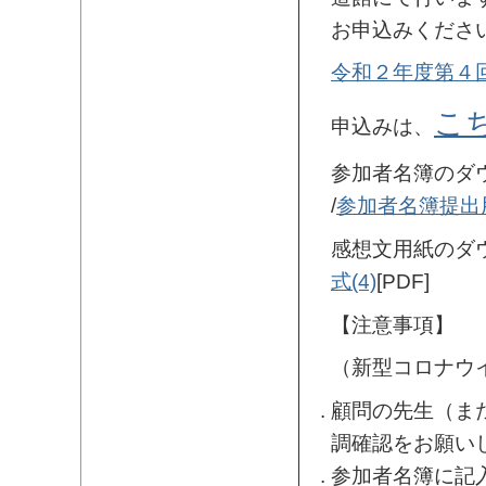
お申込みくださ
令和２年度第４
こ
申込みは、
参加者名簿のダ
/
参加者名簿提出用
感想文用紙のダ
式(4)
[PDF]
【注意事項】
（新型コロナウ
顧問の先生（ま
調確認をお願い
参加者名簿に記