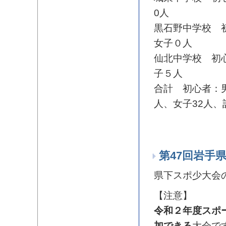
0人
黒石野中学校 
女子０人
仙北中学校 初
子５人
合計 初心者：男
人、女子32人、
第47回岩手
県下スポ少大会
【注意】
令和２年度スポ
加できる
大会で