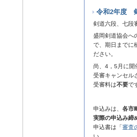
令和2年度 
剣道六段、七段
盛岡剣道協会へ
で、期日までに
ださい。
尚、4，5月に開
受審キャンセル
受審料は
不要
で
申込みは、
各市
実際の申込み締
申込書は「
審査
い。