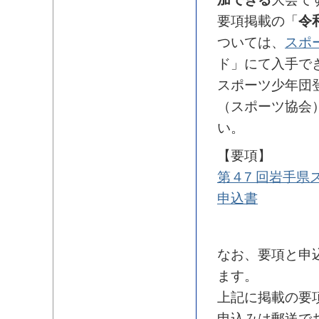
要項掲載の「
令
ついては、
スポ
ド」にて入手で
スポーツ少年団
（スポーツ協会
い。
【要項】
第４7 回岩手
申込書
なお、要項と申
ます。
上記に掲載の要
申込みは郵送で