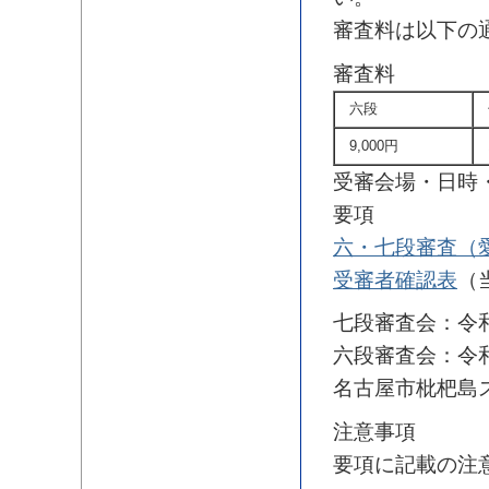
審査料は以下の
審査料
六段
9,000円
1
受審会場・日時
要項
六・七段審査（
受審者確認表
（
七段審査会：令和
六段審査会：令和
名古屋市枇杷島
注意事項
要項に記載の注