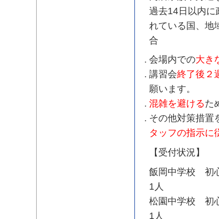
過去14日以内
れている国、地
合
会場内での
大き
講習会
終了後２
願います。
混雑を避ける
た
その他対策措置
タッフの指示に
【受付状況】
飯岡中学校 初
1人
松園中学校 初
1人