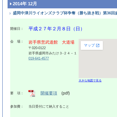
2014年 12月
盛岡中津川ライオンズクラブ杯争奪（勝ち抜き戦）第36回
平成２７年２月８日（日）
開催日：
会 場：
岩手県営武道館 大道場
〒020-0122
岩手県盛岡市みたけ３-２４－１
019-641-4577
大きな地図で見る
開催要項
(pdf)
要 項：
参加費：
当日受付にて納入すること