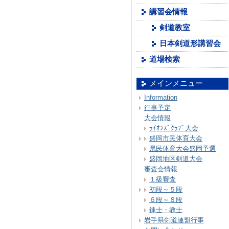
講習会情報
剣道教室
日本剣道形講習会
道場検索
メインメニュー
Information
行事予定
大会情報
ﾗｲｵﾝｽﾞｸﾗﾌﾞ大会
盛岡市民体育大会
県民体育大会盛岡予選
盛岡地区剣道大会
審査会情報
１級審査
初段～５段
６段～８段
錬士・教士
岩手県剣道連盟行事