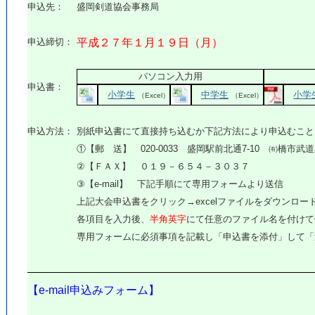
申込先：
盛岡剣道協会事務局
申込締切：
平成２７年１月１９日（月）
パソコン入力用
申込書：
小学生
中学生
小学
（Excel）
（Excel）
申込方法：
別紙申込書にて直接持ち込むか下記方法により申込むこと
①【郵 送】 020-0033 盛岡駅前北通7-10 ㈲橋市
②【ＦＡＸ】 ０１９－６５４－３０３７
③【e-mail】 下記手順にて専用フォームより送信
上記大会申込書をクリック→excelファイルをダウンロー
各項目を入力後、
半角英字
にて任意のファイル名を付けて
専用フォームに必須事項を記載し「申込書を添付」して「
【e-mail申込みフォーム】