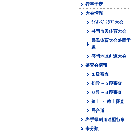
行事予定
大会情報
ﾗｲｵﾝｽﾞｸﾗﾌﾞ大会
盛岡市民体育大会
県民体育大会盛岡予
選
盛岡地区剣道大会
審査会情報
１級審査
初段～５段審査
６段～８段審査
錬士 ・ 教士審査
居合道
岩手県剣道連盟行事
未分類