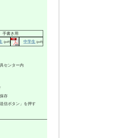
手書き用
生
中学生
(pdf)
(pdf)
武道具センター内
ド
保存
送信ボタン」を押す