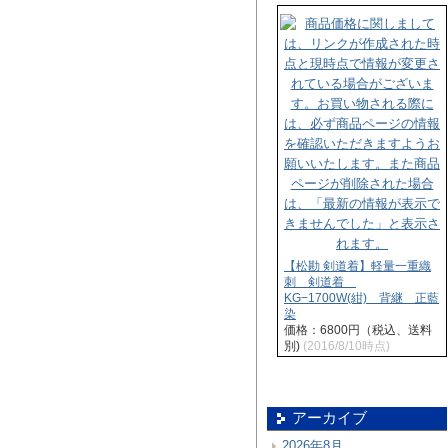
【松勘 剣道着】軽量一重織
刺 剣道着
KG−1700W(紺) 背継 正藍
染
価格：6800円（税込、送料
別)
(2016/8/10時点)
アーカイブ
2026年8月