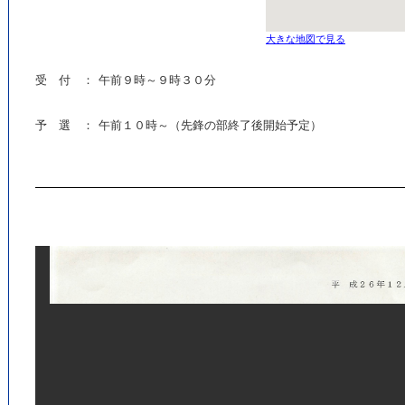
大きな地図で見る
受 付 ：
午前９時～９時３０分
予 選 ：
午前１０時～（先鋒の部終了後開始予定）