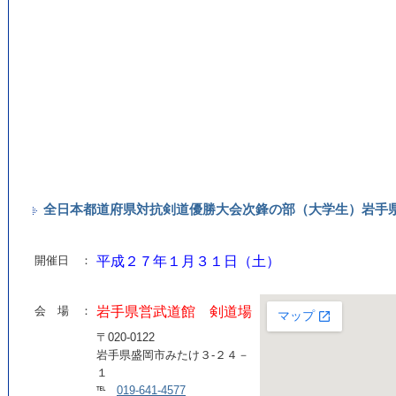
全日本都道府県対抗剣道優勝大会次鋒の部（大学生）岩手
開催日 ：
平成２７年１月３１日（土）
会 場 ：
岩手県営武道館 剣道場
〒020-0122
岩手県盛岡市みたけ３-２４－
１
℡
019-641-4577