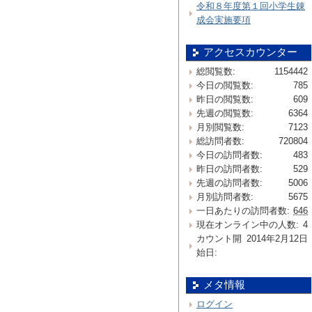
令和８年度第１回小学生錬
成会実施要項
アクセスカウンター
総閲覧数:
1154442
今日の閲覧数:
785
昨日の閲覧数:
609
先週の閲覧数:
6364
月別閲覧数:
7123
総訪問者数:
720804
今日の訪問者数:
483
昨日の訪問者数:
529
先週の訪問者数:
5006
月別訪問者数:
5675
一日あたりの訪問者数:
646
現在オンライン中の人数:
4
カウント開
2014年2月12日
始日:
メタ情報
ログイン