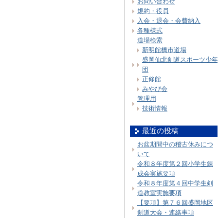
お問い合わせ
規約・役員
入会・退会・会費納入
各種様式
道場検索
新明館橋市道場
盛岡仙北剣道スポーツ少年
団
正修館
みやび会
管理用
技術情報
最近の投稿
お盆期間中の稽古休みにつ
いて
令和８年度第２回小学生錬
成会実施要項
令和８年度第４回中学生剣
道教室実施要項
【要項】第７６回盛岡地区
剣道大会・連絡事項