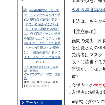
実施要項をご確
令和５年度第8
申込はこちらか
【注意事項】
顧問の先生、団
る生徒さんの体
受講者はマスク
以下に該当する
【松勘 剣道着】軽量一重織
体調がよくない
刺 剣道着
KG−1700W(紺) 背継 正藍
合）
染
価格：6800円（税込、送料
会場内での
大き
別)
(2016/8/10時点)
入場者の制限は
■様式（ダウン
アーカイブ