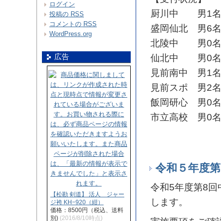
ログイン
厨川中 男1名
投稿の
RSS
コメントの
RSS
盛岡仙北 男6名
WordPress.org
北陵中 男0名
広告
仙北中 男0名
見前南中 男1名
見前スポ 男2名
飯岡研心 男0名
市立高校 男0名
令和５年度第
令和5年度第8回
【松勘 剣道】 活人 ジャー
します。
ジ袴 KH−920（紺）
価格：8500円（税込、送料
別)
(2016/8/10時点)