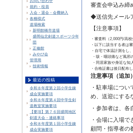
お問い合わせ
審査会申込み締
規約・役員
入会・退会・会費納入
◆送信先メール
各種様式
道場検索
【注意事項】
新明館橋市道場
盛岡仙北剣道スポーツ少年
・審査料（2,000円/
団
・以下に該当する者は審
正修館
・自宅で体温計測をし、
みやび会
・咳・咽頭痛など風邪
管理用
・同居家族や身近な知
技術情報
・合格証書は後日配布し
注意事項（追加
最近の投稿
・駐車場につい
令和８年度第２回小学生錬
成会実施要項
め、送迎にする
令和８年度第４回中学生剣
道教室実施要項
・参加者は、各
【要項】第７６回盛岡地区
剣道大会・連絡事項
・会場に入場で
令和８年度第１回小学生錬
顧問・指導者の
成会実施要項