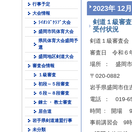
行事予定
2023年 12月
大会情報
剣道１級審査
ﾗｲｵﾝｽﾞｸﾗﾌﾞ大会
受付状況
盛岡市民体育大会
剣道１級審査会
県民体育大会盛岡予
選
審査日 令和６
盛岡地区剣道大会
場所 ： 盛岡
審査会情報
１級審査
〒020-0882
初段～５段審査
岩手県盛岡市住
６段～８段審査
電話 ： 019-65
錬士 ・ 教士審査
時間 : 開場 9
居合道
岩手県剣道連盟行事
事前講習会 9時
未分類