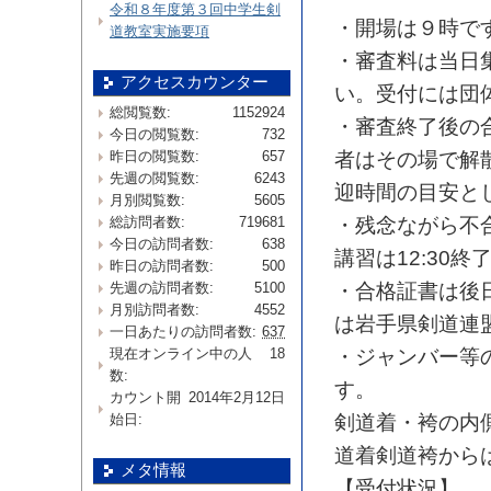
令和８年度第３回中学生剣
・開場は９時で
道教室実施要項
・審査料は当日
アクセスカウンター
い。
受付には団
総閲覧数:
1152924
・審査終了後の
今日の閲覧数:
732
昨日の閲覧数:
657
者はその場で解
先週の閲覧数:
6243
迎時間の目安と
月別閲覧数:
5605
総訪問者数:
719681
・残念ながら不
今日の訪問者数:
638
講習は12:30
昨日の訪問者数:
500
先週の訪問者数:
5100
・合格証書は後
月別訪問者数:
4552
は岩手県剣道連
一日あたりの訪問者数:
637
現在オンライン中の人
18
・ジャンバー等
数:
す。
カウント開
2014年2月12日
始日:
剣道着・袴の内
道着剣道袴から
メタ情報
【受付状況】