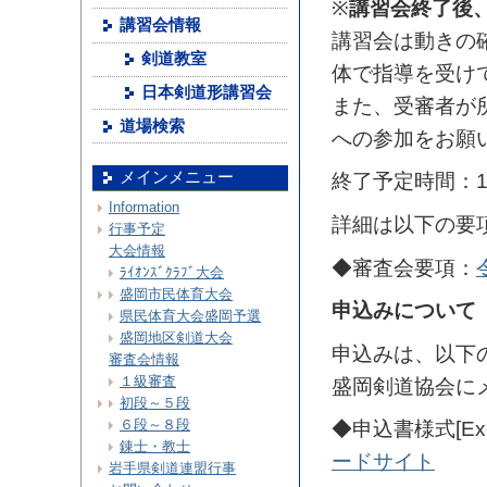
※
講習会終了後
講習会情報
講習会は動きの
剣道教室
体で指導を受け
日本剣道形講習会
また、受審者が
道場検索
への参加をお願
メインメニュー
終了予定時間：1
Information
詳細は以下の要
行事予定
大会情報
◆審査会要項：
ﾗｲｵﾝｽﾞｸﾗﾌﾞ大会
盛岡市民体育大会
申込みについて
県民体育大会盛岡予選
盛岡地区剣道大会
申込みは、以下
審査会情報
１級審査
盛岡剣道協会に
初段～５段
６段～８段
◆申込書様式[E
錬士・教士
ードサイト
岩手県剣道連盟行事