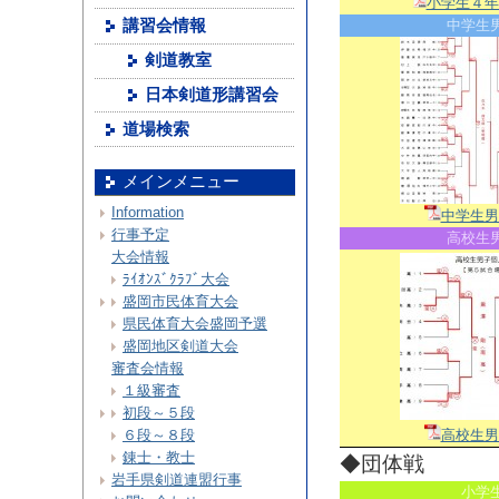
小学生４年
中学生
講習会情報
剣道教室
日本剣道形講習会
道場検索
メインメニュー
Information
中学生男
行事予定
高校生
大会情報
ﾗｲｵﾝｽﾞｸﾗﾌﾞ大会
盛岡市民体育大会
県民体育大会盛岡予選
盛岡地区剣道大会
審査会情報
１級審査
初段～５段
高校生男
６段～８段
錬士・教士
◆団体戦
岩手県剣道連盟行事
小学