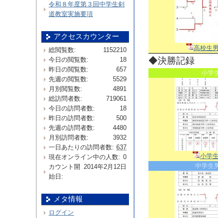
令和８年度第３回中学生剣
道教室実施要項
アクセスカウンター
高校生
総閲覧数:
1152210
◆決勝記録
今日の閲覧数:
18
昨日の閲覧数:
657
小学
先週の閲覧数:
5529
月別閲覧数:
4891
総訪問者数:
719061
今日の訪問者数:
18
昨日の訪問者数:
500
先週の訪問者数:
4480
月別訪問者数:
3932
一日あたりの訪問者数:
637
小学
現在オンライン中の人数:
0
中学生
カウント開
2014年2月12日
始日:
メタ情報
ログイン