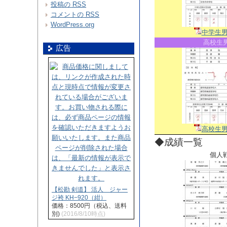
投稿の
RSS
コメントの
RSS
WordPress.org
中学生
高校生
広告
高校生
◆成績一覧
個人
【松勘 剣道】 活人 ジャー
ジ袴 KH−920（紺）
価格：8500円（税込、送料
別)
(2016/8/10時点)