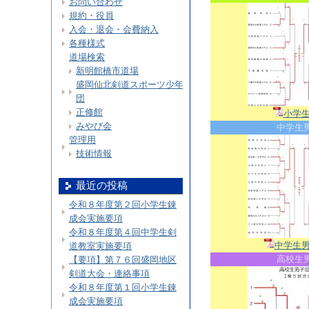
お問い合わせ
規約・役員
入会・退会・会費納入
各種様式
道場検索
新明館橋市道場
盛岡仙北剣道スポーツ少年
団
正修館
小学
みやび会
中学生
管理用
技術情報
最近の投稿
令和８年度第２回小学生錬
成会実施要項
令和８年度第４回中学生剣
中学生
道教室実施要項
高校生
【要項】第７６回盛岡地区
剣道大会・連絡事項
令和８年度第１回小学生錬
成会実施要項