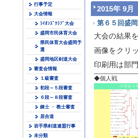
行事予定
2015年 9月
大会情報
第６５回盛岡
ﾗｲｵﾝｽﾞｸﾗﾌﾞ大会
盛岡市民体育大会
大会の結果
県民体育大会盛岡予
画像をクリ
選
盛岡地区剣道大会
印刷用は部
審査会情報
◆個人戦
１級審査
小学生４
初段～５段審査
６段～８段審査
錬士 ・ 教士審査
居合道
岩手県剣道連盟行事
未分類