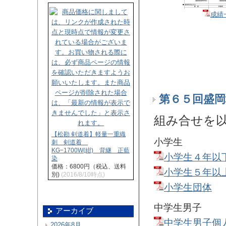
成績
第６５回盛岡
組み合せを
【松勘 剣道着】軽量一重織
小学生
刺 剣道着
KG−1700W(紺) 背継 正藍
小学生４年以
染
価格：6800円（税込、送料
小学生５年以
別)
(2016/8/10時点)
小学生団体
中学生男子
アーカイブ
中学生男子個
2026年8月