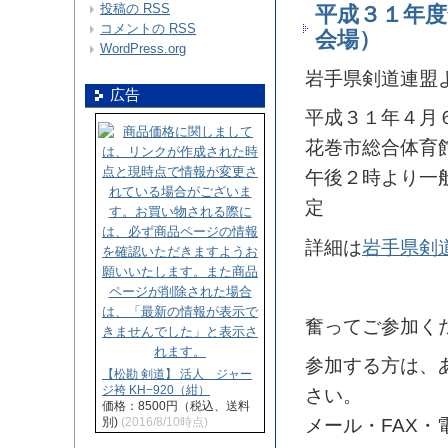
投稿の
RSS
平成３１年度
コメントの
RSS
会場）
WordPress.org
岩手県剣道連盟
広告
平成３１年４月
花巻市総合体育
午後２時より一
定
詳細は
岩手県剣
奮ってご参加く
参加する方は、
【松勘 剣道】 活人 ジャー
ジ袴 KH−920（紺）
さい。
価格：8500円（税込、送料
別)
(2016/8/10時点)
メール・FAX