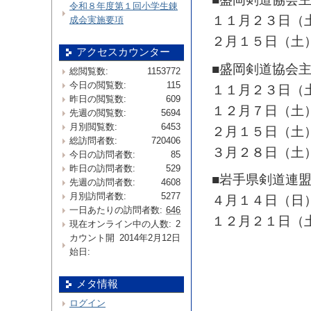
令和８年度第１回小学生錬
１１月２３日（
成会実施要項
２月１５日（土
アクセスカウンター
■盛岡剣道協会
総閲覧数:
1153772
今日の閲覧数:
115
１１月２３日（
昨日の閲覧数:
609
１２月７日（土
先週の閲覧数:
5694
月別閲覧数:
6453
２月１５日（土
総訪問者数:
720406
３月２８日（土
今日の訪問者数:
85
昨日の訪問者数:
529
■岩手県剣道連
先週の訪問者数:
4608
月別訪問者数:
5277
４月１４日（日
一日あたりの訪問者数:
646
１２月２１日（
現在オンライン中の人数:
2
カウント開
2014年2月12日
始日:
メタ情報
ログイン