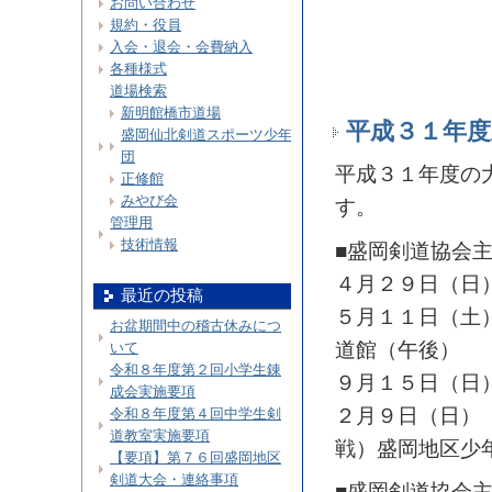
お問い合わせ
規約・役員
入会・退会・会費納入
各種様式
道場検索
新明館橋市道場
平成３１年度
盛岡仙北剣道スポーツ少年
団
平成３１年度の
正修館
みやび会
す。
管理用
技術情報
■盛岡剣道協会
４月２９日（日
最近の投稿
５月１１日（土
お盆期間中の稽古休みにつ
道館（午後）
いて
令和８年度第２回小学生錬
９月１５日（日
成会実施要項
２月９日（日）
令和８年度第４回中学生剣
道教室実施要項
戦）盛岡地区少
【要項】第７６回盛岡地区
剣道大会・連絡事項
■盛岡剣道協会