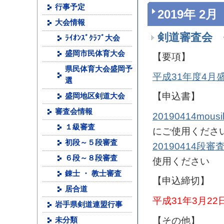
行事予定
2019年 2月
大会情報
剣道審査会 
ﾗｲｵﾝｽﾞｸﾗﾌﾞ大会
盛岡市民体育大会
【要項】
県民体育大会盛岡予
平成31年度4
選
【申込書】
盛岡地区剣道大会
審査会情報
20190414mousi
１級審査
にご使用くださ
初段～５段審査
20190414段
６段～８段審査
使用ください
錬士 ・ 教士審査
【申込締切】
居合道
平成31年3月2
岩手県剣道連盟行事
【その他】
未分類