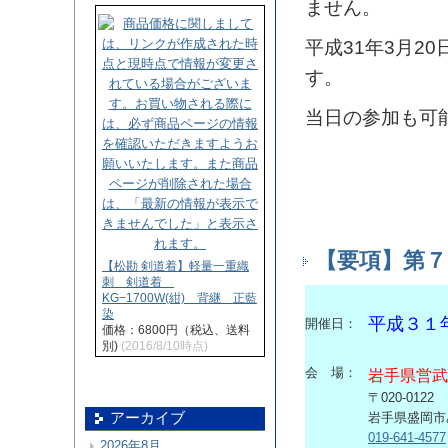
ません。
平成31年3月2
す。
当日の参加も可
【要項】第７
【松勘 剣道着】軽量一重織
刺 剣道着
KG−1700W(紺) 背継 正藍
染
平成３１
開催日：
価格：6800円（税込、送料
別)
(2016/8/10時点)
会 場：
岩手県営
〒020-0122
岩手県盛岡市
アーカイブ
019-641-4577
2026年8月