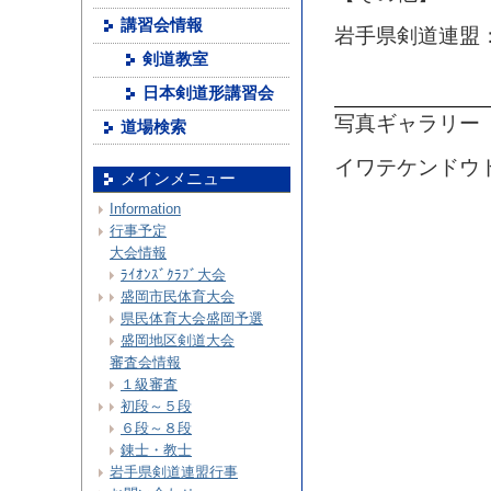
講習会情報
岩手県剣道連盟
剣道教室
日本剣道形講習会
写真ギャラリー
道場検索
イワテケンドウ
メインメニュー
Information
行事予定
大会情報
ﾗｲｵﾝｽﾞｸﾗﾌﾞ大会
盛岡市民体育大会
県民体育大会盛岡予選
盛岡地区剣道大会
審査会情報
１級審査
初段～５段
６段～８段
錬士・教士
岩手県剣道連盟行事