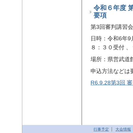
令和６年度 
要項
第3回審判講習
日時：令和6年9
８：３０受付 
場所：県営武道
申込方法などは
R6.9.28第
行事予定
大会情報