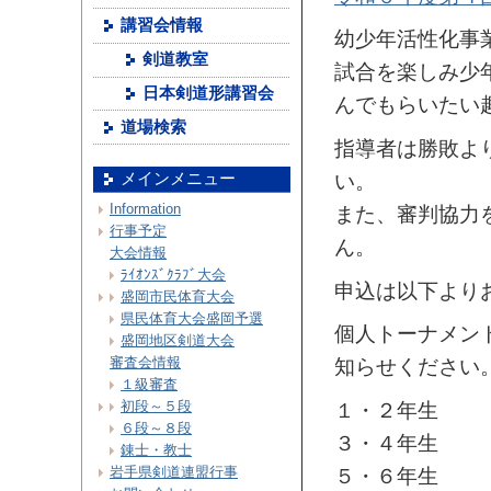
講習会情報
幼少年活性化事
剣道教室
試合を楽しみ少
日本剣道形講習会
んでもらいたい
道場検索
指導者は勝敗よ
い。
メインメニュー
Information
また、審判協力
行事予定
ん。
大会情報
ﾗｲｵﾝｽﾞｸﾗﾌﾞ大会
申込は以下より
盛岡市民体育大会
県民体育大会盛岡予選
個人トーナメン
盛岡地区剣道大会
審査会情報
知らせください
１級審査
初段～５段
１・２年生
６段～８段
３・４年生
錬士・教士
岩手県剣道連盟行事
５・６年生