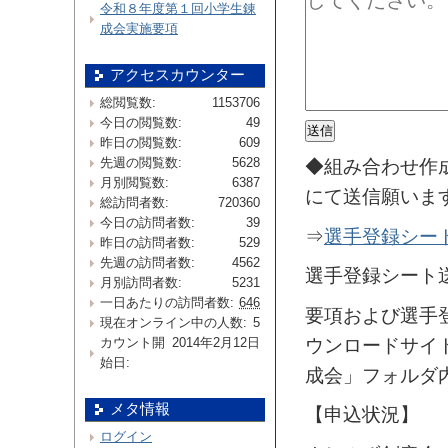
令和８年度第１回小学生錬
成会実施要項
アクセスカウンター
総閲覧数:
1153706
今日の閲覧数:
49
昨日の閲覧数:
609
先週の閲覧数:
5628
◆組み合わせ作
月別閲覧数:
6387
にて送信願いま
総訪問者数:
720360
今日の訪問者数:
39
⇒
選手登録シー
昨日の訪問者数:
529
先週の訪問者数:
4562
選手登録シート送信先
月別訪問者数:
5231
一日あたりの訪問者数:
646
要項および選手
現在オンライン中の人数:
5
ウンロードサイ
カウント開
2014年2月12日
始日:
成会」フォルダ
メタ情報
【申込状況】
ログイン