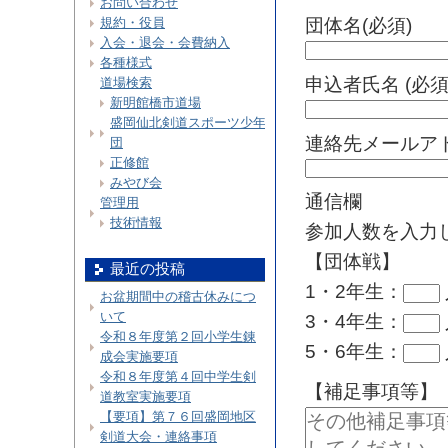
お問い合わせ
規約・役員
団体名(必須)
入会・退会・会費納入
各種様式
申込者氏名 (必須
道場検索
新明館橋市道場
盛岡仙北剣道スポーツ少年
連絡先メールアド
団
正修館
みやび会
通信欄
管理用
技術情報
参加人数を入力
【団体戦】
最近の投稿
1・2年生：
お盆期間中の稽古休みにつ
いて
3・4年生：
令和８年度第２回小学生錬
5・6年生：
成会実施要項
令和８年度第４回中学生剣
【補足事項等】
道教室実施要項
【要項】第７６回盛岡地区
剣道大会・連絡事項