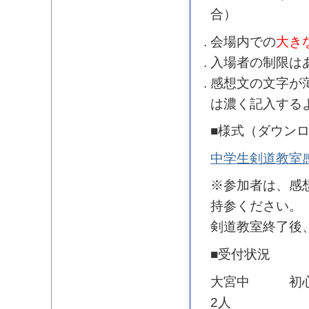
合）
会場内での
大き
入場者の制限は
感想文の文字が
は濃く記入する
■様式（ダウン
中学生剣道教室
※参加者は、感
持参ください。
剣道教室終了後
■受付状況
大宮中 初心者
2人