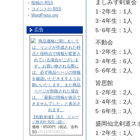
ましみず剣童会
投稿の
RSS
コメントの
RSS
1･2年生：1人
WordPress.org
3･4年生：1人
5･6年生：1人
広告
不動会
1･2年生：1人
3･4年生：6人
5･6年生：2人
皆思館
1･2年生：2人
3･4年生：2人
5･6年生：3人
【松勘 剣道】 活人 ジャー
ジ袴 KH−920（紺）
盛岡仙北剣道ス
価格：8500円（税込、送料
1･2年生：1人
別)
(2016/8/10時点)