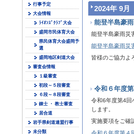
行事予定
2024年 9月
大会情報
能登半島豪
ﾗｲｵﾝｽﾞｸﾗﾌﾞ大会
盛岡市民体育大会
能登半島豪雨災
県民体育大会盛岡予
能登半島豪雨災
選
皆様のご協力よ
盛岡地区剣道大会
審査会情報
１級審査
初段～５段審査
令和６年度第
６段～８段審査
令和6年度第4回
錬士 ・ 教士審査
します。
居合道
実施要項をご確
岩手県剣道連盟行事
未分類
令和６年度第４