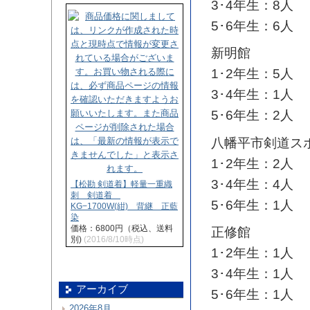
3･4年生：8人
5･6年生：6人
新明館
1･2年生：5人
3･4年生：1人
5･6年生：2人
八幡平市剣道ス
1･2年生：2人
3･4年生：4人
【松勘 剣道着】軽量一重織
刺 剣道着
5･6年生：1人
KG−1700W(紺) 背継 正藍
染
価格：6800円（税込、送料
正修館
別)
(2016/8/10時点)
1･2年生：1人
3･4年生：1人
アーカイブ
5･6年生：1人
2026年8月