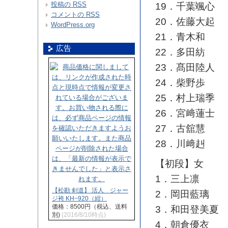
投稿の
RSS
19．千葉颯心
コメントの
RSS
20．佐藤大起
WordPress.org
21．青木和
広告
22．多田紡
23．髙田陸人
24．柴野歩
25．村上瑞季
26．宮﨑蓮士
27．古舘慧
28．川﨑赳
【初段】女
1．三上凛
【松勘 剣道】 活人 ジャー
2．岡田藍璃
ジ袴 KH−920（紺）
価格：8500円（税込、送料
3．和田登美夏
別)
(2016/8/10時点)
4．朝倉優衣