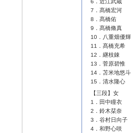
6．近江武蔵
7．髙橋宏河
8．髙橋佑
9．髙橋脩真
10．八重畑優輝
11．髙橋充希
12．継枝錬
13．菅原碧惟
14．苫米地悠斗
15．清水隆心
【三段】女
1．田中瞳衣
2．鈴木栞奈
3．谷村日向子
4．和野心咲