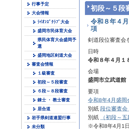
行事予定
初段～５段
大会情報
令和８年４月
ﾗｲｵﾝｽﾞｸﾗﾌﾞ大会
項
盛岡市民体育大会
剣道段位審査会
県民体育大会盛岡予
選
日時
盛岡地区剣道大会
令和８年４月１
審査会情報
会場
１級審査
盛岡市立武道館
初段～５段審査
要項
６段～８段審査
令和8年4月盛
錬士 ・ 教士審査
別紙
段位審査会
居合道
別紙
（初段～五
岩手県剣道連盟行事
※令和8年4月1
未分類