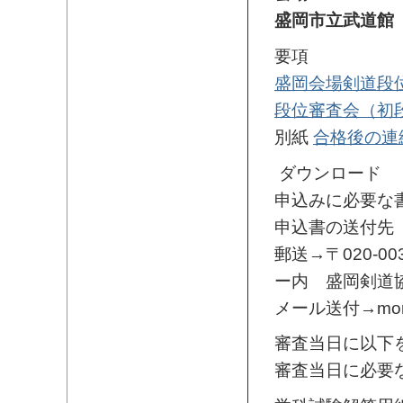
盛岡市立武道館
要項
盛岡会場剣道段
段位審査会（初
別紙
合格後の連
ダウンロード
申込みに必要な
申込書の送付先
郵送→〒020-0
ー内 盛岡剣道
メール送付→mor
審査当日に以下
審査当日に必要