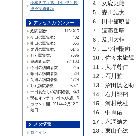
4．女鹿史龍
令和８年度第１回小学生錬
成会実施要項
5．森田結太
6．田中舘暁音
アクセスカウンター
7．遠藤岳晴
総閲覧数:
1154915
今日の閲覧数:
402
8．及川大輔
昨日の閲覧数:
856
9．二ツ神陽向
先週の閲覧数:
6146
月別閲覧数:
7596
10．佐々木龍輝
総訪問者数:
721100
11．大坪尊仁
今日の訪問者数:
245
昨日の訪問者数:
534
12．石川雅
先週の訪問者数:
4724
13．沼田慎之助
月別訪問者数:
5971
一日あたりの訪問者数:
640
14．石川龍翔
現在オンライン中の人数:
3
15．河村秋杜
カウント開
2014年2月12日
始日:
16．中嶋佑
17．永洞結之
メタ情報
18．東山心紘
ログイン