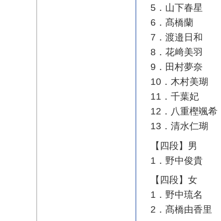
5．山下春星
6．髙橋蘭
7．渡邉日和
8．花﨑美羽
9．田村夢奈
10．木村美瑚
11．千葉妃
12．八重樫颯希
13．清水仁瑚
【四段】男
1．野中俊貴
【四段】女
1．野中琉名
2．髙橋由香里