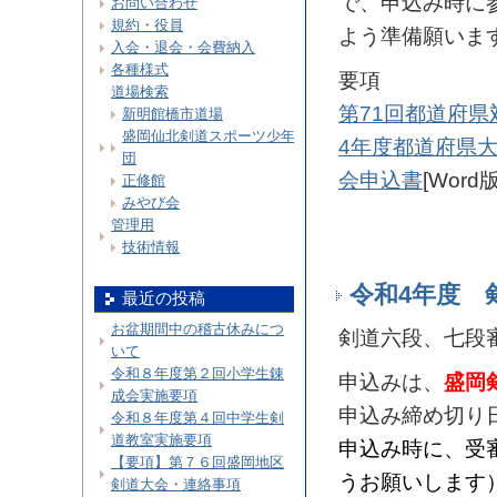
で、申込み時に参
お問い合わせ
規約・役員
よう準備願いま
入会・退会・会費納入
各種様式
要項
道場検索
第71回都道府
新明館橋市道場
盛岡仙北剣道スポーツ少年
4年度都道府県
団
会申込書
[Word版
正修館
みやび会
管理用
技術情報
令和4年度 
最近の投稿
お盆期間中の稽古休みにつ
剣道六段、七段
いて
令和８年度第２回小学生錬
申込みは、
盛岡
成会実施要項
申込み締め切り
令和８年度第４回中学生剣
道教室実施要項
申込み時に、受
【要項】第７６回盛岡地区
うお願いします
剣道大会・連絡事項