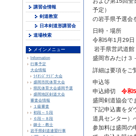
および第15回
講習会情報
予定）
剣道教室
の岩手県予選会
日本剣道形講習会
日時・場所
道場検索
令和5年1月29日
岩手県営武道館
メインメニュー
盛岡市みたけ３－２
Information
行事予定
詳細は要項をご
大会情報
ﾗｲｵﾝｽﾞｸﾗﾌﾞ大会
申込等
盛岡市民体育大会
県民体育大会盛岡予選
申込締切
令和
盛岡地区剣道大会
盛岡剣道協会で
審査会情報
１級審査
下記申込書をダ
初段～５段
道具センター）
６段～８段
錬士・教士
参加料は盛岡の
岩手県剣道連盟行事