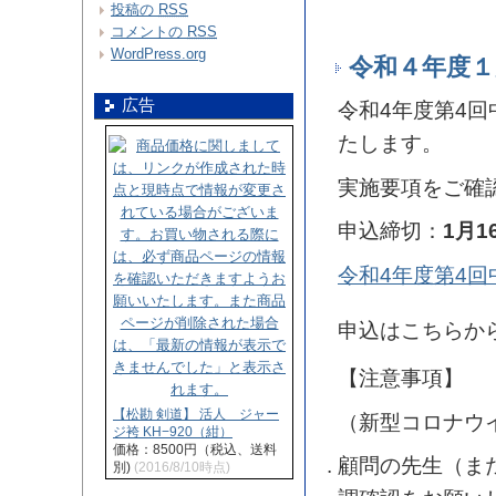
投稿の
RSS
コメントの
RSS
WordPress.org
令和４年度１
広告
令和4年度第4回
たします。
実施要項をご確
申込締切：
1月1
令和4年度第4
申込はこちらか
【注意事項】
【松勘 剣道】 活人 ジャー
（新型コロナウ
ジ袴 KH−920（紺）
価格：8500円（税込、送料
顧問の先生（ま
別)
(2016/8/10時点)