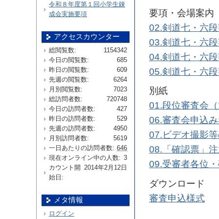
令和８年度第１回小学生錬
要項・会場案内
成会実施要項
02.剣道七・六
アクセスカウンター
03.剣道七・六
総閲覧数:
1154342
04.剣道七・六
今日の閲覧数:
685
昨日の閲覧数:
609
05.剣道七・六
先週の閲覧数:
6264
月別閲覧数:
7023
別紙
総訪問者数:
720748
01.段位審査会
今日の訪問者数:
427
昨日の訪問者数:
529
06.審査会申込
先週の訪問者数:
4950
07.ビデオ撮影等
月別訪問者数:
5619
一日あたりの訪問者数:
646
08.「確認票」
現在オンライン中の人数:
3
09.受審者各
カウント開
2014年2月12日
始日:
ダウンロード
審査申込様式
メタ情報
ログイン