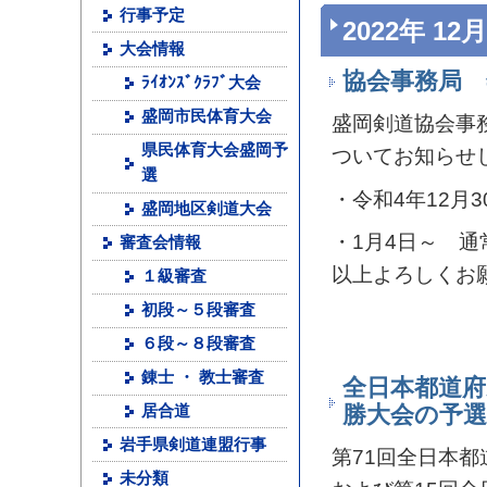
行事予定
2022年 12月
大会情報
協会事務局
ﾗｲｵﾝｽﾞｸﾗﾌﾞ大会
盛岡市民体育大会
盛岡剣道協会事
県民体育大会盛岡予
ついてお知らせ
選
・令和4年12月
盛岡地区剣道大会
・1月4日～ 通
審査会情報
以上よろしくお
１級審査
初段～５段審査
６段～８段審査
錬士 ・ 教士審査
全日本都道府
勝大会の予
居合道
岩手県剣道連盟行事
第71回全日本
未分類