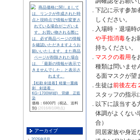
調確認をお願い
下記に示す参加
しください。
入場時・退場時
や手指消毒
をお
持ちください。
マスクの着用
を
種類は問いませ
る面マスクが望
【松勘 剣道着】軽量一重織
生徒は
前後左右
刺 剣道着
KG−1700W(紺) 背継 正藍
スタッフの指示
染
以下に該当する
価格：6800円（税込、送料
別)
(2016/8/10時点)
体調がよくない
合）
アーカイブ
同居家族や身近
2026年8月