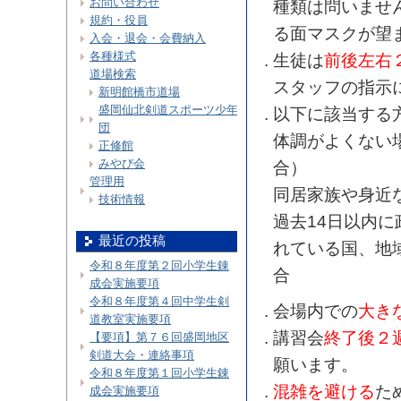
お問い合わせ
種類は問いませ
規約・役員
る面マスクが望
入会・退会・会費納入
各種様式
生徒は
前後左右
道場検索
スタッフの指示
新明館橋市道場
盛岡仙北剣道スポーツ少年
以下に該当する
団
体調がよくない
正修館
みやび会
合）
管理用
同居家族や身近
技術情報
過去14日以内
最近の投稿
れている国、地
令和８年度第２回小学生錬
合
成会実施要項
令和８年度第４回中学生剣
会場内での
大き
道教室実施要項
講習会
終了後２
【要項】第７６回盛岡地区
剣道大会・連絡事項
願います。
令和８年度第１回小学生錬
混雑を避ける
た
成会実施要項