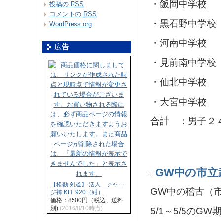
・飯岡中学校 
投稿の
RSS
コメントの
RSS
・黒石野中学校
WordPress.org
・河南中学校 
広告
・見前南中学校
・仙北中学校 
・大宮中学校 
合計 ：男子２
GW中の市立
【松勘 剣道】 活人 ジャー
GW中の稽古（
ジ袴 KH−920（紺）
価格：8500円（税込、送料
別)
(2016/8/10時点)
5/1～5/5の