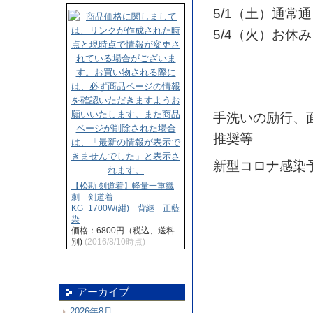
5/1（土）通常
5/4（火）お休み
手洗いの励行、
推奨等
新型コロナ感染
【松勘 剣道着】軽量一重織
刺 剣道着
KG−1700W(紺) 背継 正藍
染
価格：6800円（税込、送料
別)
(2016/8/10時点)
アーカイブ
2026年8月