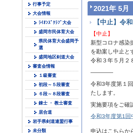
行事予定
2021年 5月
大会情報
【中止】令和
ﾗｲｵﾝｽﾞｸﾗﾌﾞ大会
盛岡市民体育大会
【中止】
県民体育大会盛岡予
新型コロナ感染
選
を勘案し中止と
盛岡地区剣道大会
令和３年５月２
審査会情報
————
１級審査
令和3年度第１回
初段～５段審査
たします。
６段～８段審査
錬士 ・ 教士審査
実施要項をご確
居合道
令和3年度第1
岩手県剣道連盟行事
申込はこちらか
未分類