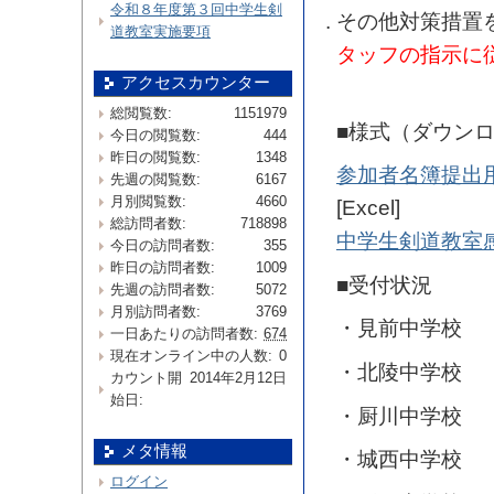
令和８年度第３回中学生剣
その他対策措置
道教室実施要項
タッフの指示に
アクセスカウンター
総閲覧数:
1151979
■様式（ダウン
今日の閲覧数:
444
昨日の閲覧数:
1348
参加者名簿提出用紙
先週の閲覧数:
6167
月別閲覧数:
4660
[Excel]
総訪問者数:
718898
中学生剣道教室感想
今日の訪問者数:
355
昨日の訪問者数:
1009
■受付状況
先週の訪問者数:
5072
月別訪問者数:
3769
・見前中学校 
一日あたりの訪問者数:
674
現在オンライン中の人数:
0
・北陵中学校 
カウント開
2014年2月12日
始日:
・厨川中学校 
メタ情報
・城西中学校 
ログイン