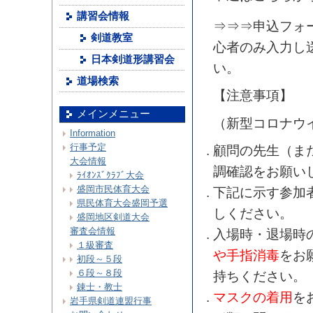
講習会情報
⇒⇒⇒申込フォ
剣道教室
心者のみ入力し
日本剣道形講習会
い。
道場検索
【注意事項】
メインメニュー
（新型コロナウ
Information
行事予定
顧問の先生（ま
大会情報
調確認をお願い
ﾗｲｵﾝｽﾞｸﾗﾌﾞ大会
盛岡市民体育大会
下記に示す参加
県民体育大会盛岡予選
しください。
盛岡地区剣道大会
審査会情報
入場時・退場時
１級審査
や手指消毒
をお
初段～５段
６段～８段
持ちください。
錬士・教士
マスクの着用
を
岩手県剣道連盟行事