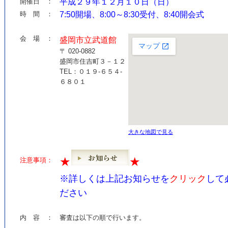
開催日 ：
平成２９年１２月１０日（日）
時 間 ：
7:50開場、8:00～8:30受付、8:40開会式
会 場 ：
盛岡市立武道館
〒 020-0882
盛岡市住吉町３－１２
TEL：０１９-６５４-
６８０１
大きな地図で見る
★
★
注意事項：
※詳しくは上記お知らせを
クリック
して
ださい
内 容 ：
審査は以下の順で行います。