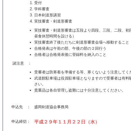
受
付
学科審査
日本剣道形講習
実技審査・
剣道形審査
実技審査・剣道形審査は五段より四段、三段、二段、初
昼食休憩時間を設ける）
実技審査終了後ただちに剣道形審査会場へ移動すること
合格発表は午前の部、午後の部の２回行う
合格者は合格発表後に登録料を納入のこと
諸注意 ：
受審者は防寒着を準備する等、寒くないよう注意してく
武道館駐車場は役員駐車場となりますので受審者は有料
さい。
貴重品は各自管理し盗難には十分注意してください。
申込先 ：
盛岡剣道協会事務局
申込締切：
平成２９年１１月２２日（水）