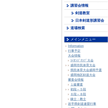
講習会情報
剣道教室
日本剣道形講習会
道場検索
メインメニュー
Information
行事予定
大会情報
ﾗｲｵﾝｽﾞｸﾗﾌﾞ大会
盛岡市民体育大会
県民体育大会盛岡予選
盛岡地区剣道大会
審査会情報
１級審査
初段～５段
６段～８段
錬士・教士
岩手県剣道連盟行事