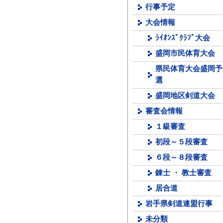
行事予定
大会情報
ﾗｲｵﾝｽﾞｸﾗﾌﾞ大会
盛岡市民体育大会
県民体育大会盛岡予
選
盛岡地区剣道大会
審査会情報
１級審査
初段～５段審査
６段～８段審査
錬士 ・ 教士審査
居合道
岩手県剣道連盟行事
未分類