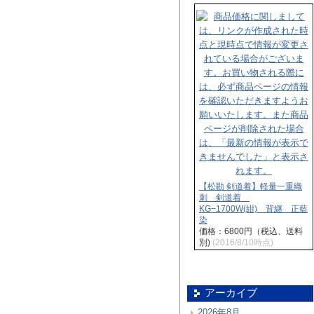
【松勘 剣道着】軽量一重織
刺 剣道着
KG−1700W(紺) 背継 正藍
染
価格：6800円（税込、送料
別)
(2016/8/10時点)
アーカイブ
2026年8月