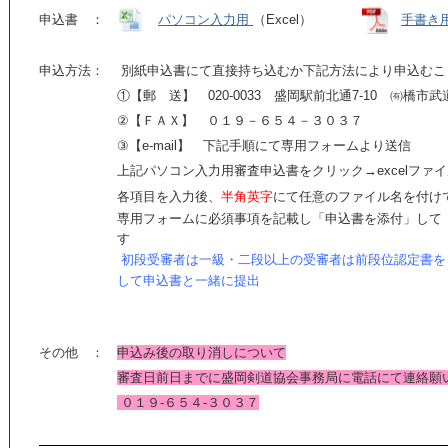
申込書 ：
パソコン入力用
（Excel）
手書き
申込方法：
別紙申込書にて直接持ち込むか下記方法により申込むこ
①【郵 送】 020-0033 盛岡駅前北通7-10 ㈲橋市
②【ＦＡＸ】 ０１９－６５４－３０３７
③【e-mail】 下記手順にて専用フォームより送信
上記パソコン入力用審査申込書をクリック→excelファ
各項目を入力後、
半角英字
にて任意のファイル名を付け
専用フォームに必須事項を記載し「申込書を添付」して
す
初段受審者は一級・二段以上の受審者は前段位認定書を
して申込書と一緒に提出
その他 ：
申込み後の取り消しについて
審査日前日までに盛岡剣道協会事務局に電話にて連絡願
０１９-６５４-３０３７