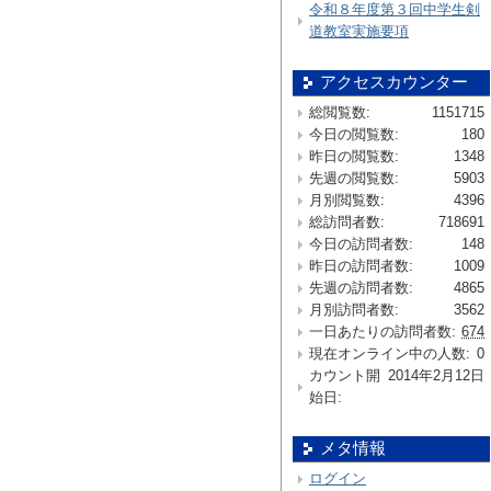
令和８年度第３回中学生剣
道教室実施要項
アクセスカウンター
総閲覧数:
1151715
今日の閲覧数:
180
昨日の閲覧数:
1348
先週の閲覧数:
5903
月別閲覧数:
4396
総訪問者数:
718691
今日の訪問者数:
148
昨日の訪問者数:
1009
先週の訪問者数:
4865
月別訪問者数:
3562
一日あたりの訪問者数:
674
現在オンライン中の人数:
0
カウント開
2014年2月12日
始日:
メタ情報
ログイン