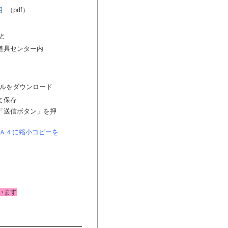
用
（pdf）
と
武道具センター内
イルをダウンロード
て保存
「送信ボタン」を押
Ａ４に縮小コピーを
います