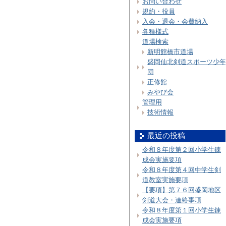
お問い合わせ
規約・役員
入会・退会・会費納入
各種様式
道場検索
新明館橋市道場
盛岡仙北剣道スポーツ少年
団
正修館
みやび会
管理用
技術情報
最近の投稿
令和８年度第２回小学生錬
成会実施要項
令和８年度第４回中学生剣
道教室実施要項
【要項】第７６回盛岡地区
剣道大会・連絡事項
令和８年度第１回小学生錬
成会実施要項