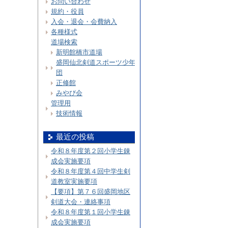
お問い合わせ
規約・役員
入会・退会・会費納入
各種様式
道場検索
新明館橋市道場
盛岡仙北剣道スポーツ少年
団
正修館
みやび会
管理用
技術情報
最近の投稿
令和８年度第２回小学生錬
成会実施要項
令和８年度第４回中学生剣
道教室実施要項
【要項】第７６回盛岡地区
剣道大会・連絡事項
令和８年度第１回小学生錬
成会実施要項