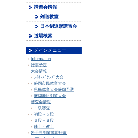
講習会情報
剣道教室
日本剣道形講習会
道場検索
メインメニュー
Information
行事予定
大会情報
ﾗｲｵﾝｽﾞｸﾗﾌﾞ大会
盛岡市民体育大会
県民体育大会盛岡予選
盛岡地区剣道大会
審査会情報
１級審査
初段～５段
６段～８段
錬士・教士
岩手県剣道連盟行事