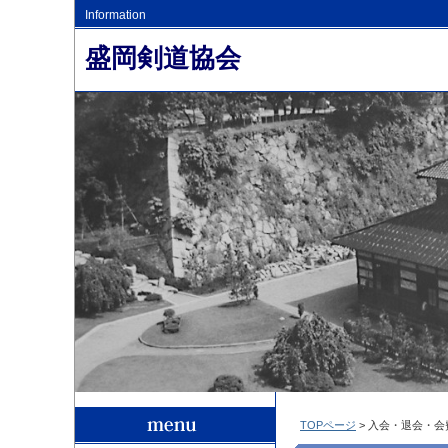
Information
盛岡剣道協会
TOPページ
> 入会・退会・会