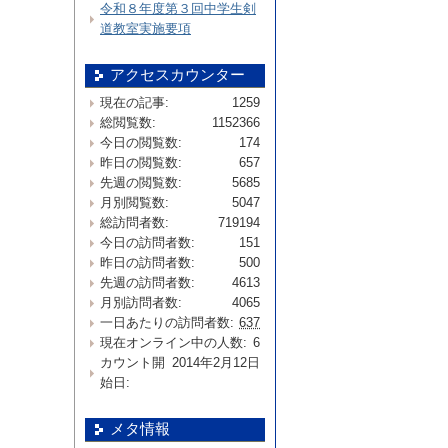
令和８年度第３回中学生剣
道教室実施要項
アクセスカウンター
現在の記事:
1259
総閲覧数:
1152366
今日の閲覧数:
174
昨日の閲覧数:
657
先週の閲覧数:
5685
月別閲覧数:
5047
総訪問者数:
719194
今日の訪問者数:
151
昨日の訪問者数:
500
先週の訪問者数:
4613
月別訪問者数:
4065
一日あたりの訪問者数:
637
現在オンライン中の人数:
6
カウント開
2014年2月12日
始日:
メタ情報