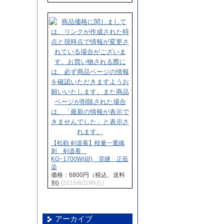
【松勘 剣道着】軽量一重織
刺 剣道着
KG−1700W(紺) 背継 正藍
染
価格：6800円（税込、送料
別)
(2016/8/10時点)
アーカイブ