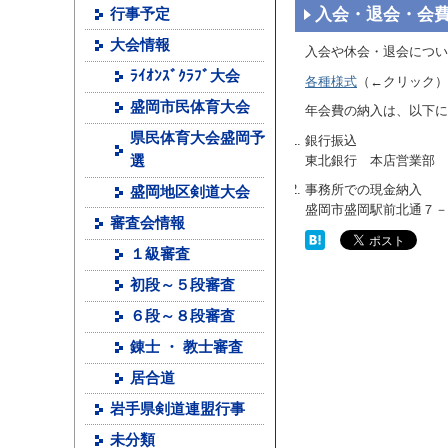
入会・退会・会
行事予定
大会情報
入会や休会・退会につい
ﾗｲｵﾝｽﾞｸﾗﾌﾞ大会
各種様式
（←クリック）
盛岡市民体育大会
年会費の納入は、以下に
県民体育大会盛岡予
銀行振込
東北銀行 本店営業部 普
選
事務所での現金納入
盛岡地区剣道大会
盛岡市盛岡駅前北通７－
審査会情報
１級審査
初段～５段審査
６段～８段審査
錬士 ・ 教士審査
居合道
岩手県剣道連盟行事
未分類