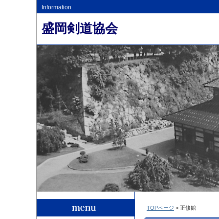
Information
盛岡剣道協会
TOPページ
> 正修館