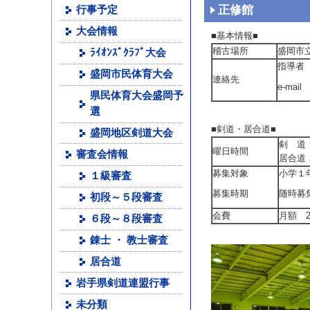
正修館
行事予定
大会情報
■基本情報■
稽古場所
盛岡市
ﾗｲｵﾝｽﾞｸﾗﾌﾞ大会
指導者
盛岡市民体育大会
連絡先
e-mail
県民体育大会盛岡予
選
■剣道・居合道■
盛岡地区剣道大会
剣 道：毎
曜日時間
審査会情報
居合道：
募集対象
小学１
１級審査
募集時期
随時募
初段～５段審査
会費
月額 2
６段～８段審査
錬士 ・ 教士審査
居合道
岩手県剣道連盟行事
未分類