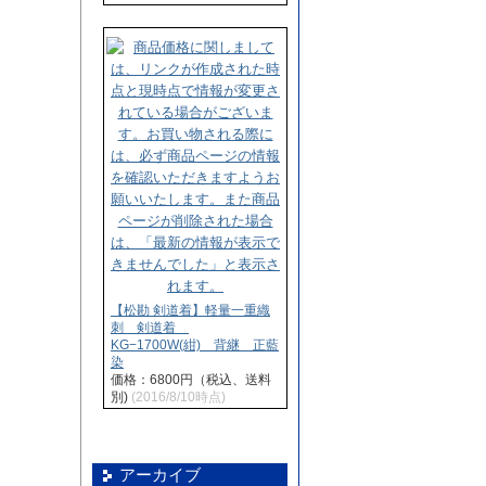
【松勘 剣道着】軽量一重織
刺 剣道着
KG−1700W(紺) 背継 正藍
染
価格：6800円（税込、送料
別)
(2016/8/10時点)
アーカイブ