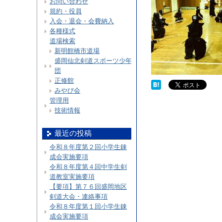
お問い合わせ
規約・役員
入会・退会・会費納入
各種様式
道場検索
新明館橋市道場
盛岡仙北剣道スポーツ少年
団
正修館
みやび会
管理用
技術情報
最近の投稿
令和８年度第２回小学生錬
成会実施要項
令和８年度第４回中学生剣
道教室実施要項
【要項】第７６回盛岡地区
剣道大会・連絡事項
令和８年度第１回小学生錬
成会実施要項