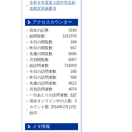
令和８年度第３回中学生剣
道教室実施要項
アクセスカウンター
現在の記事:
3160
総閲覧数:
1152376
今日の閲覧数:
184
昨日の閲覧数:
657
先週の閲覧数:
5695
月別閲覧数:
5057
総訪問者数:
719203
今日の訪問者数:
160
昨日の訪問者数:
500
先週の訪問者数:
4622
月別訪問者数:
4074
一日あたりの訪問者数:
637
現在オンライン中の人数:
3
カウント開
2014年2月12日
始日:
メタ情報