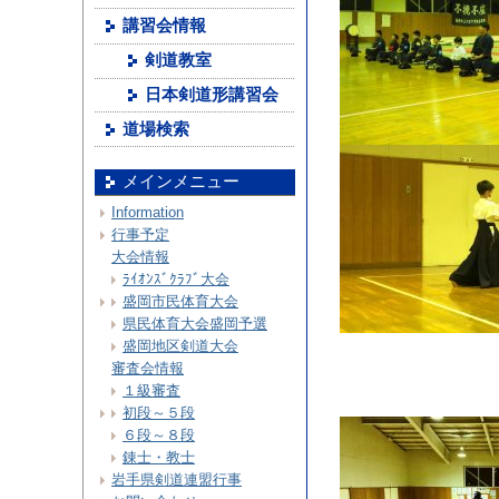
講習会情報
剣道教室
日本剣道形講習会
道場検索
メインメニュー
Information
行事予定
大会情報
ﾗｲｵﾝｽﾞｸﾗﾌﾞ大会
盛岡市民体育大会
県民体育大会盛岡予選
盛岡地区剣道大会
審査会情報
１級審査
初段～５段
６段～８段
錬士・教士
岩手県剣道連盟行事