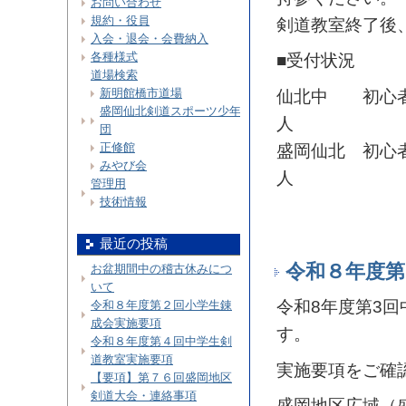
お問い合わせ
規約・役員
剣道教室終了後
入会・退会・会費納入
各種様式
■受付状況
道場検索
新明館橋市道場
仙北中 初心者
盛岡仙北剣道スポーツ少年
人
団
正修館
盛岡仙北 初心
みやび会
人
管理用
技術情報
最近の投稿
令和８年度第
お盆期間中の稽古休みにつ
いて
令和8年度第3回
令和８年度第２回小学生錬
成会実施要項
す。
令和８年度第４回中学生剣
道教室実施要項
実施要項をご確
【要項】第７６回盛岡地区
剣道大会・連絡事項
盛岡地区広域（