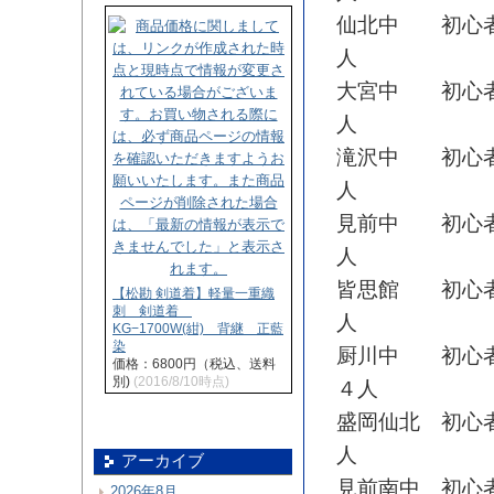
仙北中 初心者
人
大宮中 初心者
人
滝沢中 初心者
人
見前中 初心者
人
皆思館 初心者
【松勘 剣道着】軽量一重織
刺 剣道着
人
KG−1700W(紺) 背継 正藍
染
厨川中 初心者
価格：6800円（税込、送料
別)
(2016/8/10時点)
４人
盛岡仙北 初心
人
アーカイブ
見前南中 初心
2026年8月