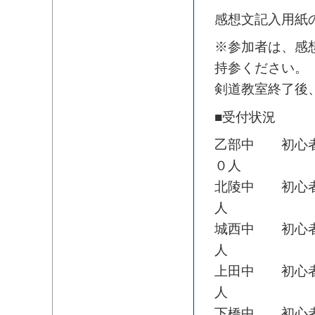
感想文記入用紙
※参加者は、感
持参ください。
剣道教室終了後
■受付状況
乙部中 初心者
０人
北陵中 初心者
人
城西中 初心者
人
上田中 初心者
人
下橋中 初心者