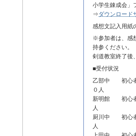
小学生錬成会」
⇒
ダウンロード
感想文記入用紙
※参加者は、感
持参ください。
剣道教室終了後
■受付状況
乙部中 初心者
０人
新明館 初心者
人
厨川中 初心者
人
上田中 初心者