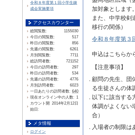
令和８年度第１回小学生錬
加対象とします
成会実施要項
また、中学校剣
アクセスカウンター
移行の関係）
総閲覧数:
1155030
今日の閲覧数:
517
令和８年度第３
昨日の閲覧数:
856
先週の閲覧数:
6261
申込はこちらか
月別閲覧数:
7711
総訪問者数:
721152
【注意事項】
今日の訪問者数:
297
昨日の訪問者数:
534
顧問の先生、団
先週の訪問者数:
4776
月別訪問者数:
6023
る生徒さんの体
一日あたりの訪問者数:
640
以下に該当する
現在オンライン中の人数:
1
カウント開
2014年2月12日
体調がよくない
始日:
合）
メタ情報
入場者の制限は
ログイン