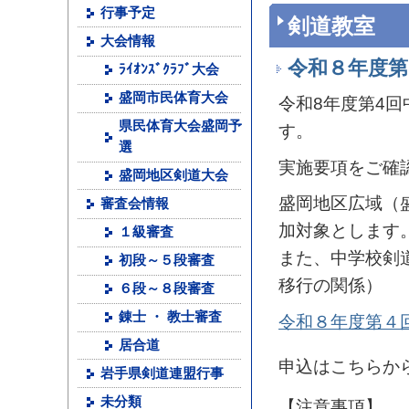
行事予定
剣道教室
大会情報
令和８年度第
ﾗｲｵﾝｽﾞｸﾗﾌﾞ大会
盛岡市民体育大会
令和8年度第4回
県民体育大会盛岡予
す。
選
実施要項をご確
盛岡地区剣道大会
盛岡地区広域（
審査会情報
加対象とします
１級審査
また、中学校剣
初段～５段審査
移行の関係）
６段～８段審査
錬士 ・ 教士審査
令和８年度第４
居合道
申込はこちらか
岩手県剣道連盟行事
未分類
【注意事項】