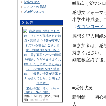
投稿の
RSS
■様式（ダウン
コメントの
RSS
WordPress.org
感想文フォーマ
小学生錬成会」
広告
⇒
ダウンロード
感想文記入用紙
※参加者は、感
持参ください。
剣道教室終了後
■受付状況
【松勘 剣道】 活人 ジャー
ジ袴 KH−920（紺）
価格：8500円（税込、送料
新明館 初心者
別)
(2016/8/10時点)
人