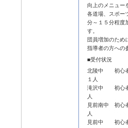
向上のメニュー
各道場、スポー
分～１５分程度
す。
団員増加のため
指導者の方への
■受付状況
北陵中 初心者
１人
滝沢中 初心者
人
見前南中 初心
人
見前中 初心者