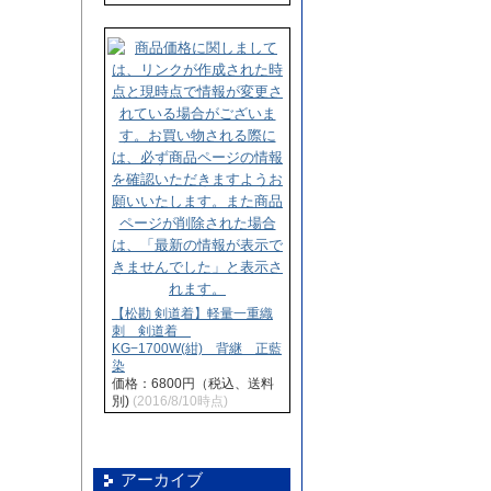
【松勘 剣道着】軽量一重織
刺 剣道着
KG−1700W(紺) 背継 正藍
染
価格：6800円（税込、送料
別)
(2016/8/10時点)
アーカイブ