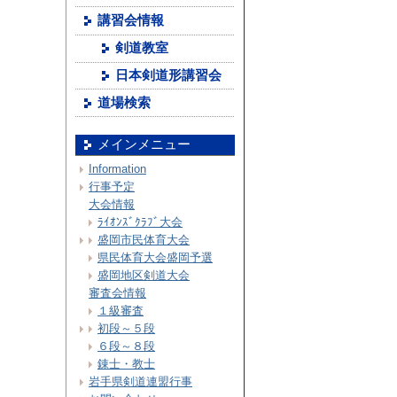
講習会情報
剣道教室
日本剣道形講習会
道場検索
メインメニュー
Information
行事予定
大会情報
ﾗｲｵﾝｽﾞｸﾗﾌﾞ大会
盛岡市民体育大会
県民体育大会盛岡予選
盛岡地区剣道大会
審査会情報
１級審査
初段～５段
６段～８段
錬士・教士
岩手県剣道連盟行事