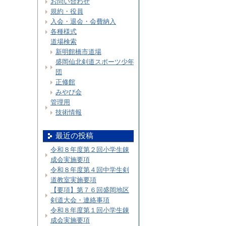
お問い合わせ
規約・役員
入会・退会・会費納入
各種様式
道場検索
新明館橋市道場
盛岡仙北剣道スポーツ少年
団
正修館
みやび会
管理用
技術情報
最近の投稿
令和８年度第２回小学生錬
成会実施要項
令和８年度第４回中学生剣
道教室実施要項
【要項】第７６回盛岡地区
剣道大会・連絡事項
令和８年度第１回小学生錬
成会実施要項