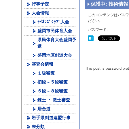
保護中: 技術情報
行事予定
大会情報
このコンテンツはパスワ
ださい。
ﾗｲｵﾝｽﾞｸﾗﾌﾞ大会
パスワード:
盛岡市民体育大会
県民体育大会盛岡予
選
盛岡地区剣道大会
審査会情報
This post is password pro
１級審査
初段～５段審査
６段～８段審査
錬士 ・ 教士審査
居合道
岩手県剣道連盟行事
未分類