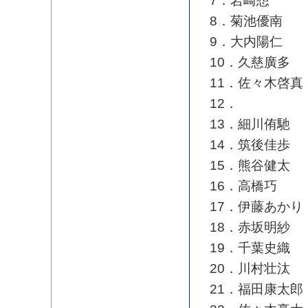
7．岩崎想
8．菊池優南
9．大内陽仁
10．久慈廣多
11．佐々木啓真
12．
13．細川侑馳
14．筑後佳歩
15．熊谷健太
16．高橋巧
17．伊藤あかり
18．赤坂明紗
19．千葉史織
20．川村壮汰
21．福田康太郎