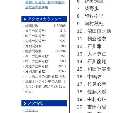
6．祝田珠里
令和８年度第３回中学生剣
道教室実施要項
7．柴野歩
8．印牧樹里
アクセスカウンター
9．河村秋杜
総閲覧数:
1152608
10．沼田慎之助
今日の閲覧数:
416
昨日の閲覧数:
657
11．朝倉優衣
先週の閲覧数:
5927
12．石川雅
月別閲覧数:
5289
総訪問者数:
719394
13．大坪尊仁
今日の訪問者数:
351
14．石川龍翔
昨日の訪問者数:
500
先週の訪問者数:
4813
15．和田登美夏
月別訪問者数:
4265
16．中嶋佑
一日あたりの訪問者数:
637
現在オンライン中の人数:
1
17．竹鼻心音
カウント開
2014年2月12日
18．佐藤大起
始日:
19．中村心柚
メタ情報
20．吉田苺愛
ログイン