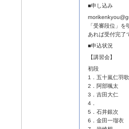
■申し込み
morikenkyo
「受審段位」を
あれば受付完了
■申込状況
【講習会】
初段
1．五十嵐仁羽
2．阿部颯太
3．吉田大仁
4．
5．石井銀次
6．金田一瑠衣