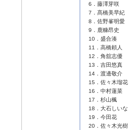
6．藤澤芽咲
7．髙橋美早紀
8．佐野峯明愛
9．鹿糠昂史
10．盛合湊
11．高橋頼人
12．角舘志優
13．吉田悠真
14．渡邊敬介
15．佐々木瑠花
16．中村蓮菜
17．杉山楓
18．大石しいな
19．今田花
20．佐々木光樹