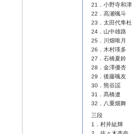
21．小野寺和津
22．高瀬颯斗
23．太田代隼杜
24．山中雄路
25．川畑唯月
26．木村瑛多
27．石橋夏鈴
28．金澤優杏
29．後藤颯友
30．熊谷謡
31．髙橋遼
32．八重畑舞
三段
1．村井紘輝
2．佐々木杏奈