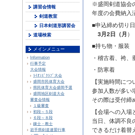
※盛岡剣道協会
講習会情報
年度の会費納入
剣道教室
■申込締め切り
日本剣道形講習会
3月2日（月
）
道場検索
■持ち物・服装
メインメニュー
・稽古着、袴、
Information
行事予定
・防寒着
大会情報
ﾗｲｵﾝｽﾞｸﾗﾌﾞ大会
【実施時間につ
盛岡市民体育大会
県民体育大会盛岡予選
参加人数が多い
盛岡地区剣道大会
その際は受付締
審査会情報
１級審査
【会場への入場
初段～５段
６段～８段
当日、体調不良
錬士・教士
できるだけ着替
岩手県剣道連盟行事