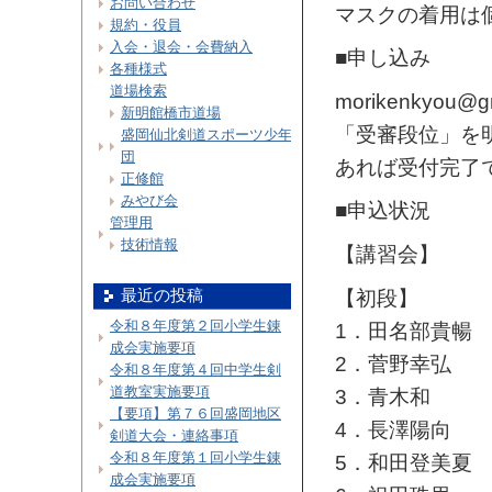
お問い合わせ
マスクの着用は
規約・役員
入会・退会・会費納入
■申し込み
各種様式
道場検索
morikenkyo
新明館橋市道場
「受審段位」を
盛岡仙北剣道スポーツ少年
団
あれば受付完了
正修館
みやび会
■申込状況
管理用
技術情報
【講習会】
【初段】
最近の投稿
令和８年度第２回小学生錬
1．田名部貴暢
成会実施要項
2．菅野幸弘
令和８年度第４回中学生剣
道教室実施要項
3．青木和
【要項】第７６回盛岡地区
4．長澤陽向
剣道大会・連絡事項
令和８年度第１回小学生錬
5．和田登美夏
成会実施要項