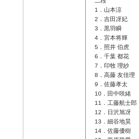
二段
1．山本涼
2．吉田冴妃
3．黒羽瞬
4．宮本将輝
5．照井 伯虎
6．千葉 都花
7．印牧 理紗
8．高藤 友佳理
9．佐藤孝太
10．田中咲緒
11．工藤航士郎
12．日沢旭冴
13．細谷地昊
14．佐藤優樹