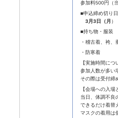
参加料500円（
■申込締め切り
3月3日（月
）
■持ち物・服装
・稽古着、袴、
・防寒着
【実施時間につ
参加人数が多い
その際は受付締
【会場への入場
当日、体調不良
できるだけ着替
マスクの着用は