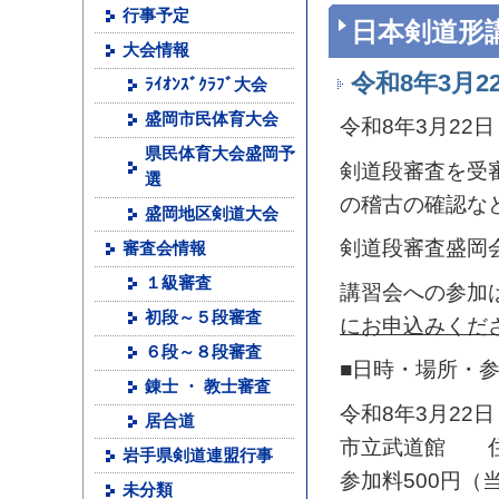
行事予定
日本剣道形
大会情報
令和8年3月
ﾗｲｵﾝｽﾞｸﾗﾌﾞ大会
盛岡市民体育大会
令和8年3月2
県民体育大会盛岡予
剣道段審査を受
選
の稽古の確認な
盛岡地区剣道大会
剣道段審査盛岡
審査会情報
１級審査
講習会への参加
初段～５段審査
にお申込みくだ
６段～８段審査
■日時・場所・
錬士 ・ 教士審査
令和8年3月22日
居合道
市立武道館 住
岩手県剣道連盟行事
参加料500円（
未分類