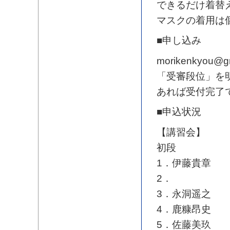
できるだけ着替
マスクの着用は
■申し込み
morikenkyo
「受審段位」を
あれば受付完了
■申込状況
【講習会】
初段
1．伊藤貴章
2．
3．永洞遥之
4．鹿糠昂史
5．佐藤美玖