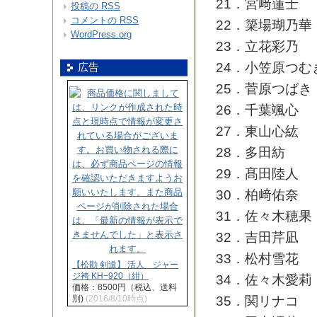
21．宮﨑蓮士
投稿の
RSS
コメントの
RSS
22．簗場瑚乃華
WordPress.org
23．立花彩乃
24．小笠原つむ
広告
25．菅原つばき
26．千葉颯心
27．東山心紘
28．多田紡
29．髙田陸人
30．柏﨑佑奈
31．佐々木穂果
32．吉田芹凪
33．松村雪花
【松勘 剣道】 活人 ジャー
ジ袴 KH−920（紺）
34．佐々木愛莉
価格：8500円（税込、送料
35．関リナコ
別)
(2016/8/10時点)