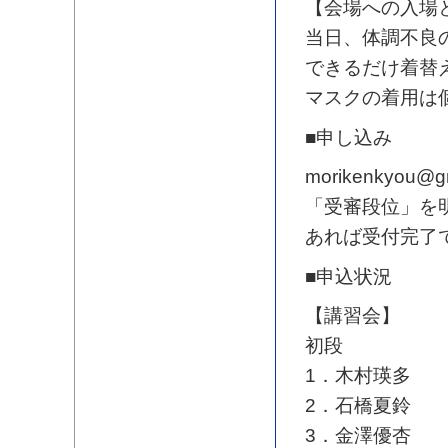
【会場への入場
当日、体調不良
できるだけ着替
マスクの着用は
■申し込み
morikenkyo
「受審段位」を
あれば受付完了
■申込状況
【講習会】
初段
1．木村瑛多
2．石橋夏鈴
3．金澤優杏