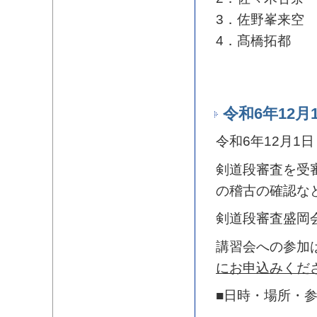
3．佐野峯来空
4．髙橋拓都
令和6年12
令和6年12月
剣道段審査を受
の稽古の確認な
剣道段審査盛岡会
講習会への参加
にお申込みくだ
■日時・場所・