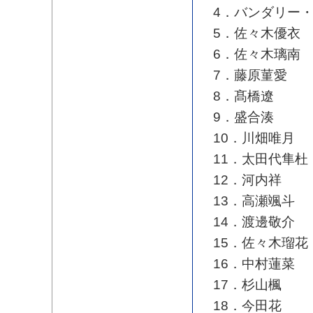
4．バンダリー
5．佐々木優衣
6．佐々木璃南
7．藤原菫愛
8．髙橋遼
9．盛合湊
10．川畑唯月
11．太田代隼杜
12．河内祥
13．高瀬颯斗
14．渡邊敬介
15．佐々木瑠花
16．中村蓮菜
17．杉山楓
18．今田花