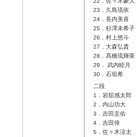
22．佐々木豪大
23．久島琉依
24．長内美喜
25．杉澤未希子
26．村上悠斗
27．大森弘貴
28．髙橋琉輝亜
29． 武内睦月
30．石垣希
二段
1．岩舘感太郎
2．内山功大
3．吉田圭佑
4．吉田倖
5．佐々木涼太