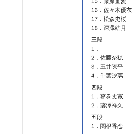
15．藤原菫愛
16．佐々木優衣
17．松森史桜
18．深澤結月
三段
1．
2．佐藤奈穂
3．玉井瞭平
4．千葉汐璃
四段
1．葛巻丈寛
2．藤澤祥久
五段
1．関根香恋