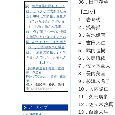
36．田中澪華
【二段】
1．岩崎想
2．浅香昴
3．菊池優南
4．吉田大仁
5．武内睦樹
6．久島琉依
7．佐々木豪大
【松勘 剣道着】軽量一重織
刺 剣道着
8．長内美喜
KG−1700W(紺) 背継 正藍
9．杉澤未希子
染
価格：6800円（税込、送料
10．大内陽仁
別)
(2016/8/10時点)
11．久慈廣多
12．佐々木啓真
アーカイブ
13．藤原未生
2026年8月