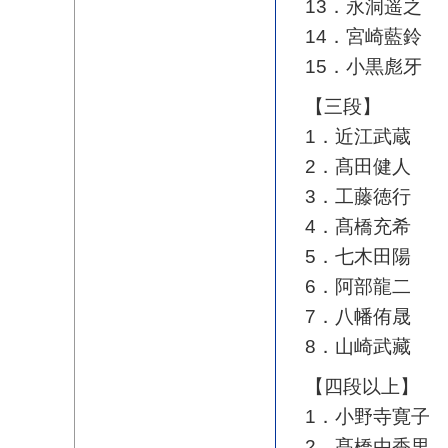
13．永洞遥之
14．宮崎藍鈴
15．小黒彪牙
【三段】
1．近江武蔵
2．髙田健人
3．工藤徳行
4．髙橋充希
5．七木田陽
6．阿部龍二
7．八幡侑晟
8．山崎武藏
【四段以上】
1．小野寺寛子
2．髙橋由香里